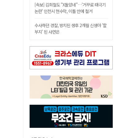
[속보] 김희철도 "X돌았네"…'거꾸로 태극기
논란' 인천시 현수막, 이틀 만에 철거
수사하던 경찰, 방치된 생후 2개월 신생아 '할
부지' 된 사연은