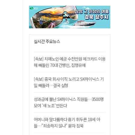
실시간 주요뉴스
[속보] 치매노인 예금 수천만원 체크카드 이용
해 빼돌린 70대 간병인, 집행유예
[속보] 중국 회사 이직 노리고 SK하이닉스 기
밀 빼돌려…결국 실형
성과급에 뿔난 SK하이닉스 직원들…3500명
모여 '새 노조' 만든다
어머니와 말다툼하다 흉기 휘두른 18세 아
들…"죄송하지 않나" 묻자 침묵