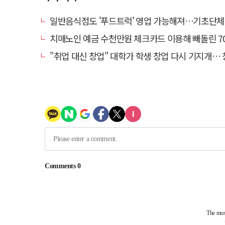
일반음식점도 '푸드트럭' 영업 가능해져…기초단체별 조례 개정
치매노인 예금 수천만원 체크카드 이용해 빼돌린 70대 간병인, 
"취업 대신 창업" 대학가 학생 창업 다시 기지개… 창업자·기업·매출 동반