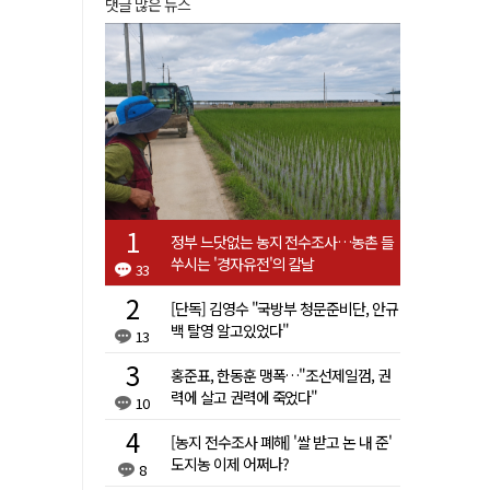
댓글 많은 뉴스
정부 느닷없는 농지 전수조사…농촌 들
쑤시는 '경자유전'의 칼날
33
[단독] 김영수 "국방부 청문준비단, 안규
백 탈영 알고있었다"
13
홍준표, 한동훈 맹폭…"조선제일껌, 권
력에 살고 권력에 죽었다"
10
[농지 전수조사 폐해] '쌀 받고 논 내 준'
도지농 이제 어쩌나?
8