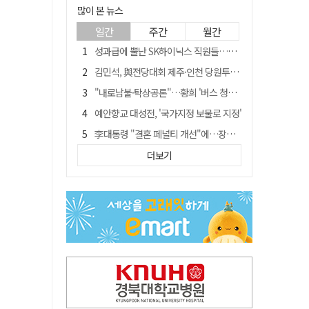
많이 본 뉴스
일간
주간
월간
성과급에 뿔난 SK하이닉스 직원들…3500명 모여 '새 노조' 만든다
김민석, 與전당대회 제주·인천 당원투표서 승리…누적 득표는 '초박빙'
"내로남불·탁상공론"…황희 '버스 청년주택' 제안에 與 내부서도 쓴소리
예안향교 대성전, '국가지정 보물로 지정'
李대통령 "결혼 페널티 개선"에…장동혁 "그 페널티 만든 게 이 정권"
블룸버그 "SK하이닉스, 中 패키징공장 지분매각 등 검토"
더보기
중국 회사 이직 노리고 SK하이닉스 기밀 빼돌려…결국 실형
트럼프 만난 손현보 목사…"현재 자유대한민국 여러 면에서 어려움"
"아버지 외출한 사이"…흉기로 40대母 살해한 고교 자퇴생, 구속 기로에
서울 면목동서 60대 남성 2명 흉기에 숨져…지인 관계로 추정