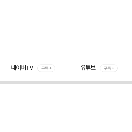
네이버TV
유튜브
구독 +
구독 +