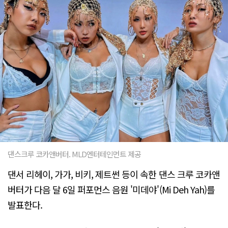
댄스크루 코카앤버터. MLD엔터테인먼트 제공
댄서 리헤이, 가가, 비키, 제트썬 등이 속한 댄스 크루 코카앤
버터가 다음 달 6일 퍼포먼스 음원 '미데야'(Mi Deh Yah)를
발표한다.