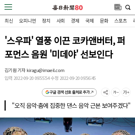
최신
오피니언
정치
사회
경제
국제
문화
스포츠
'스우파' 열풍 이끈 코카앤버터, 퍼
포먼스 음원 '미데야' 선보인다
김기원 기자
kiragu@imaeil.com
입력 2022-09-20 09:55:54 수정 2022-09-20 09:56:45
구글 검색 선호 출처로 추가
"오직 음악·춤에 집중한 댄스 음악 근본 보여주겠다"