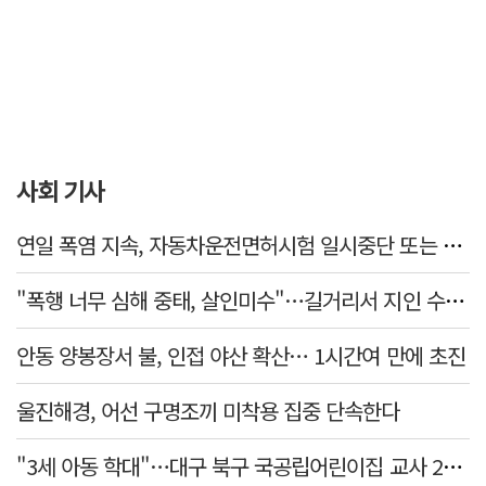
사회 기사
연일 폭염 지속, 자동차운전면허시험 일시중단 또는 축소 운영
"폭행 너무 심해 중태, 살인미수"…길거리서 지인 수십회 때린 50대 '긴급체포'
안동 양봉장서 불, 인접 야산 확산… 1시간여 만에 초진
울진해경, 어선 구명조끼 미착용 집중 단속한다
"3세 아동 학대"…대구 북구 국공립어린이집 교사 2명 검찰 송치