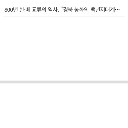
800년 한·베 교류의 역사, "경북 봉화의 백년지대계로 피어난다"