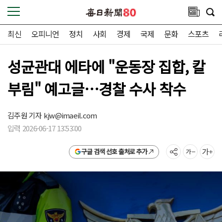
최신
오피니언
정치
사회
경제
국제
문화
스포츠
성균관대 에타에 "운동장 집합, 칼
부림" 예고글…경찰 수사 착수
김주원 기자
kjw@imaeil.com
입력 2026-06-17 13:53:00
구글 검색 선호 출처로 추가