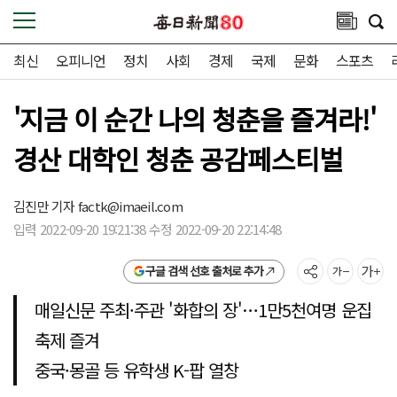
최신
오피니언
정치
사회
경제
국제
문화
스포츠
'지금 이 순간 나의 청춘을 즐겨라!'
경산 대학인 청춘 공감페스티벌
김진만 기자
factk@imaeil.com
입력 2022-09-20 19:21:38 수정 2022-09-20 22:14:48
구글 검색 선호 출처로 추가
매일신문 주최·주관 '화합의 장'…1만5천여명 운집
축제 즐겨
중국·몽골 등 유학생 K-팝 열창