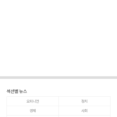
섹션별 뉴스
오피니언
정치
경제
사회