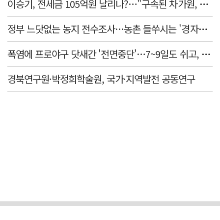
이승기, 전세금 105억원 날리나?…"구속된 차가원, 형사 범죄 영역"
정부 느닷없는 농지 전수조사…농촌 들쑤시는 '경자유전'의 칼날
폭염에 프로야구 닷새간 '전면중단'…7~9일도 쉬고, 11일 재개
경북연구원·박정희학술원, 국가·지역발전 공동연구