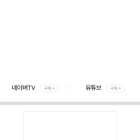
네이버TV
유튜브
구독 +
구독 +