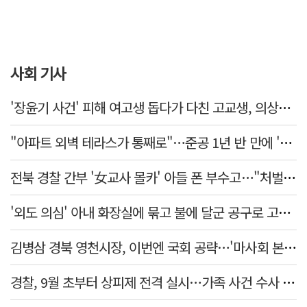
사회 기사
'장윤기 사건' 피해 여고생 돕다가 다친 고교생, 의상자 인정
"아파트 외벽 테라스가 통째로"…준공 1년 반 만에 '아찔 사고'
전북 경찰 간부 '女교사 몰카' 아들 폰 부수고…"처벌 못하는 사안" 내부망에 글
'외도 의심' 아내 화장실에 묶고 불에 달군 공구로 고문…남편 검거
김병삼 경북 영천시장, 이번엔 국회 공략…'마사회 본사 이전·광역교통망 확충' 요청
경찰, 9월 초부터 상피제 전격 실시…가족 사건 수사 못해