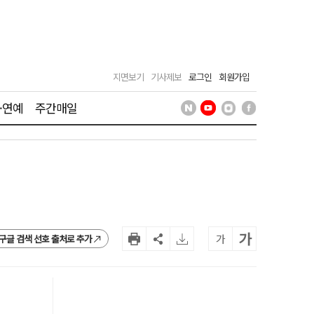
지면보기
기사제보
로그인
회원가입
·연예
주간매일
가
가
구글 검색 선호 출처로 추가