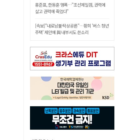
홍준표, 한동훈 맹폭…"조선제일껌, 권력에
살고 권력에 죽었다"
[속보]"내로남불·탁상공론"…황희 '버스 청년
주택' 제안에 與 내부서도 쓴소리