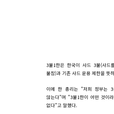
3불1한은 한국이 사드 3불(사드
불참)과 기존 사드 운용 제한을 뜻하
이에 한 총리는 "저희 정부는 
않는다"며 "3불1한이 어떤 것이
없다"고 말했다.