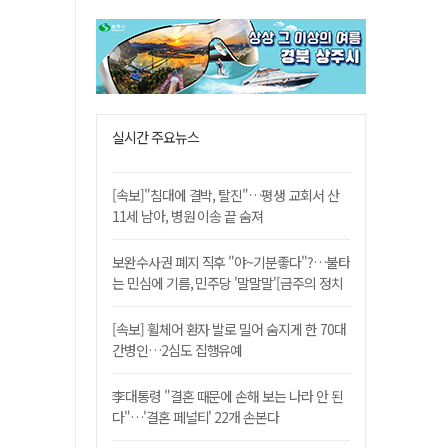
실시간 주요뉴스
[속보]"침대에 결박, 탈진"…평생 교회서 산
11세 남아, 병원 이송 끝 숨져
보완수사권 폐지 직후 "야~기분좋다"?…불타
는 민심에 기름, 민주당 '말말말'[금주의 정치
舌전]
[속보] 휠체어 환자 발로 밀어 숨지게 한 70대
간병인…2심도 집행유예
李대통령 "결혼 때문에 손해 보는 나라 안 된
다"…'결혼 페널티' 22개 손본다