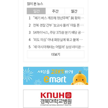
많이 본 뉴스
일간
주간
월간
"폐기 버스 개조해 청년주택" 與 황희…'딸 학비는 年 4200만원'
전북 경찰 간부 '女교사 몰카' 아들 폰 부수고…"처벌 못하는 사안" 내부망에 글
SK하이닉스, 주당 375원 분기 배당 공시…"3분기 중 주주환원 방안 확정"
'외도 의심' 아내 화장실에 묶고 불에 달군 공구로 고문…남편 검거
'새 아시아쿼터는 어떨까' 삼성 라이온즈, 새 얼굴 투수 미야모리 영입
박권현 청도군수, '햇빛 연금 사업' 공약 시동걸어
더보기
김병삼 경북 영천시장, 이번엔 국회 공략…'마사회 본사 이전·광역교통망 확충' 요청
봉화서 주택 에어컨 실외기에서 시작된 불… 주택 화재로 번져
[시사뒷담] MOU의 함정, 협약식이 투자 확정은 아니긴 해
경찰, 9월 초부터 상피제 전격 실시…가족 사건 수사 못해