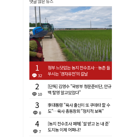
댓글 많은 뉴스
정부 느닷없는 농지 전수조사…농촌 들
쑤시는 '경자유전'의 칼날
32
[단독] 김영수 "국방부 청문준비단, 안규
백 탈영 알고있었다"
10
李대통령 "육사 출신이 또 쿠데타 할 수
도"…육사 총동창회 "정치적 보복"
8
[농지 전수조사 폐해] '쌀 받고 논 내 준'
도지농 이제 어쩌나?
7