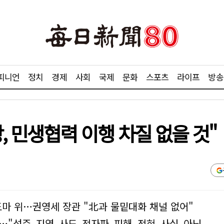
피니언
정치
경제
사회
국제
문화
스포츠
라이프
방송
, 민생협력 이행 차질 없을 것"
도마 위…권영세 장관 "北과 물밑대화 채널 없어"
…"성주 지역 사드 전자파 피해 전혀 사실 아닌