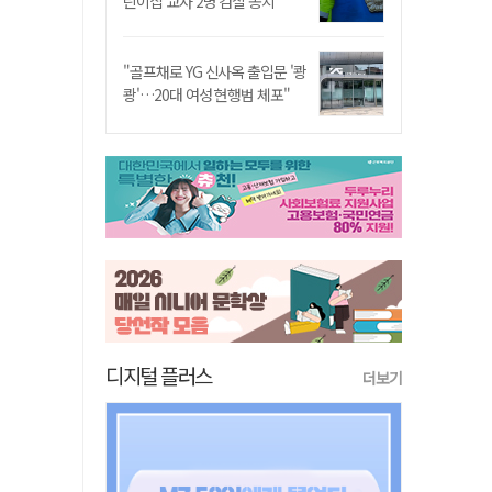
린이집 교사 2명 검찰 송치
"골프채로 YG 신사옥 출입문 '쾅
쾅'…20대 여성 현행범 체포"
디지털 플러스
더보기