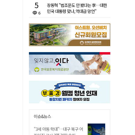
장동혁 "법조문도 안 봤다는 李…대한
민국 대통령 맞나, 역대급 망언"
6
이슈&뉴스
"3세 아동 학대"…대구 북구 어