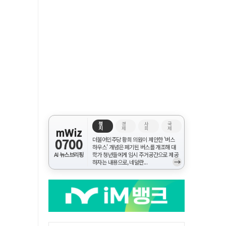
정
경
사
국
치
제
회
제
mWiz
0700
더불어민주당 황희 의원이 제안한 '버스
하우스' 개념은 폐기된 버스를 개조해 대
AI 뉴스브리핑
학가 청년들에게 임시 주거공간으로 제공
→
하자는 내용으로, 네덜란...