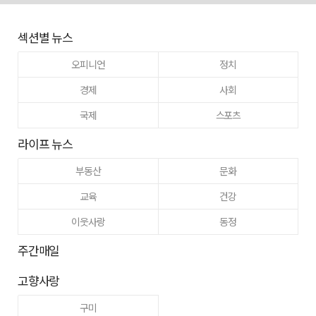
섹션별 뉴스
오피니언
정치
경제
사회
국제
스포츠
라이프 뉴스
부동산
문화
교육
건강
이웃사랑
동정
주간매일
고향사랑
구미