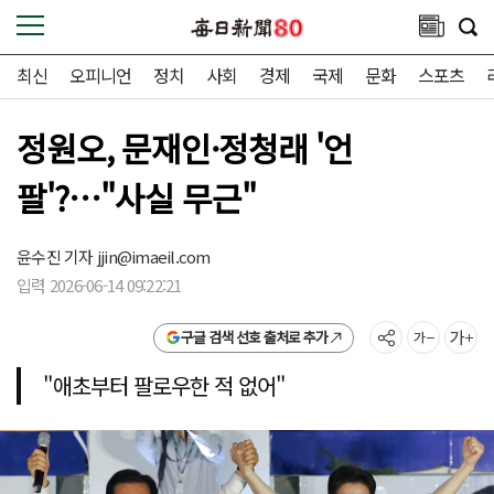
최신
오피니언
정치
사회
경제
국제
문화
스포츠
정원오, 문재인·정청래 '언
팔'?…"사실 무근"
윤수진 기자
jjin@imaeil.com
입력 2026-06-14 09:22:21
구글 검색 선호 출처로 추가
"애초부터 팔로우한 적 없어"