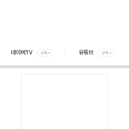
네이버TV
유튜브
구독 +
구독 +