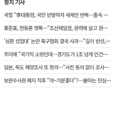
정치 기사
국힘 "李대통령, 국민 반발하자 세제안 번복…졸속 국정 즉각 중단"
홍준표, 한동훈 맹폭…"조선제일껌, 권력에 살고 권력에 죽었다"
'심판 성접대' 논란 축구협회 결국 사과…"깊이 반성, 쇄신하겠다"
추미애 "국가직 소방인데…경기도가 1조 넘게 인건비 대납"
일본, 독도 해양조사 또 항의…"사전 동의 없이 조사" 주장
보완수사권 폐지 직후 "야~기분좋다"?…불타는 민심에 기름, 민주당 '말말말'[금주의 정치舌전]