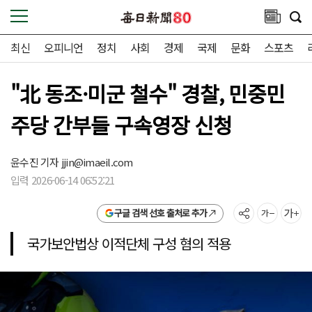
최신
오피니언
정치
사회
경제
국제
문화
스포츠
"北 동조·미군 철수" 경찰, 민중민
주당 간부들 구속영장 신청
윤수진 기자
jjin@imaeil.com
입력 2026-06-14 06:52:21
구글 검색 선호 출처로 추가
국가보안법상 이적단체 구성 혐의 적용