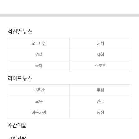
섹션별 뉴스
오피니언
정치
경제
사회
국제
스포츠
라이프 뉴스
부동산
문화
교육
건강
이웃사랑
동정
주간매일
고향사랑