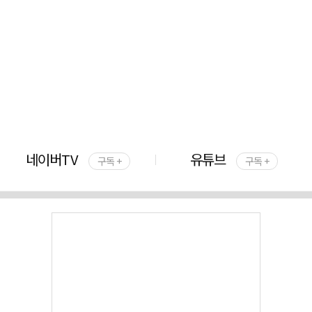
네이버TV
유튜브
구독 +
구독 +