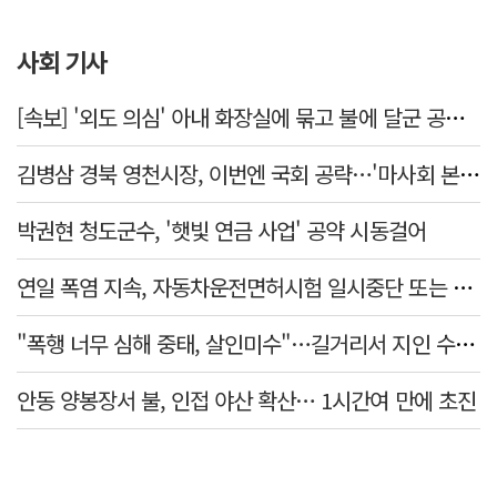
사회 기사
[속보] '외도 의심' 아내 화장실에 묶고 불에 달군 공구로 고문…남편 검거
김병삼 경북 영천시장, 이번엔 국회 공략…'마사회 본사 이전·광역교통망 확충' 요청
박권현 청도군수, '햇빛 연금 사업' 공약 시동걸어
연일 폭염 지속, 자동차운전면허시험 일시중단 또는 축소 운영
"폭행 너무 심해 중태, 살인미수"…길거리서 지인 수십회 때린 50대 '긴급체포'
안동 양봉장서 불, 인접 야산 확산… 1시간여 만에 초진