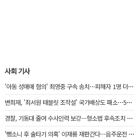
사회 기사
'아동 성매매 혐의' 최영중 구속 송치…피해자 1명 더 있었다
변희재, '최서원 태블릿 조작설' 국가배상도 패소…5천만원 청구 기각
경찰, 기동대 줄여 수사인력 보강…형소법 후속조치 본격화
'뺑소니 후 술타기 의혹' 이재룡 재판간다…음주운전 혐의 제외