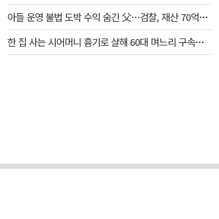
아들 운영 불법 도박 수익 숨긴 父…검찰, 재산 70억원 몰수
한 집 사는 시어머니 흉기로 살해 60대 며느리 구속…범행 동기는