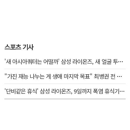
스포츠 기사
'새 아시아쿼터는 어떨까' 삼성 라이온즈, 새 얼굴 투수 미야모리 영입
"가진 재능 나누는 게 생애 마지막 목표" 최병권 전 대구체고 복싱 감독
'단비같은 휴식' 삼성 라이온즈, 9일까지 폭염 휴식기에 재정비