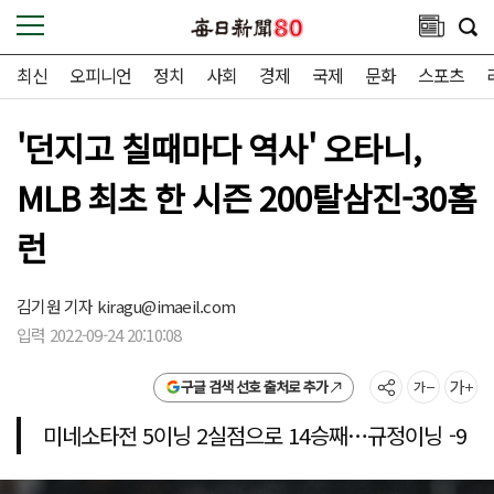
최신
오피니언
정치
사회
경제
국제
문화
스포츠
'던지고 칠때마다 역사' 오타니,
MLB 최초 한 시즌 200탈삼진-30홈
런
김기원 기자
kiragu@imaeil.com
입력 2022-09-24 20:10:08
구글 검색 선호 출처로 추가
미네소타전 5이닝 2실점으로 14승째…규정이닝 -9