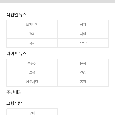
섹션별 뉴스
오피니언
정치
경제
사회
국제
스포츠
라이프 뉴스
부동산
문화
교육
건강
이웃사랑
동정
주간매일
고향사랑
구미