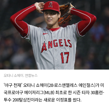
오타니 쇼헤이. 연합뉴스
'야구 천재' 오타니 쇼헤이(28·로스앤젤레스 에인절스)가 미
국프로야구 메이저리그(MLB) 최초로 한 시즌 타자 30홈런-
투수 200탈삼진이라는 새로운 이정표를 썼다.