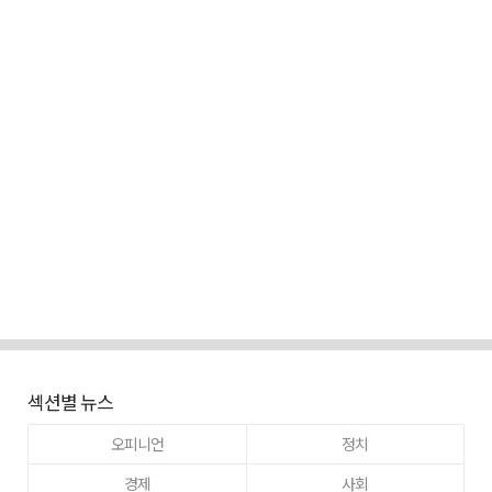
섹션별 뉴스
오피니언
정치
경제
사회