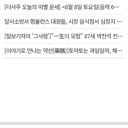
[더사주 오늘의 띠별 운세] <8월 8일 토요일(음력 6월26일)>
달서소방서 펌뷸런스 대원들, 시장 음식점서 심정지 환자 생명 살려
[털보기자의 '그사람']"一生이 모험" 87세 박찬석 전 경북대 총장
[이야기로 만나는 약선(藥膳)]토마토는 과일일까, 채소일까