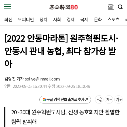
최신
오피니언
정치
사회
경제
국제
문화
스포츠
[2022 안동마라톤] 원주혁뛴도시·
안동시 관내 농협, 최다 참가상 받
아
김영진 기자
solive@imaeil.com
입력 2022-09-25 16:30:44 수정 2022-09-25 18:10:49
구글 검색 선호 출처로 추가
20~30대 원주혁뛴도시팀, 신생 동호회지만 활발한
팀웍 발휘해