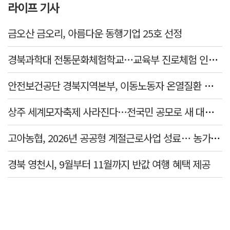
라이프 기사
금오산 금오리, 아름다운 동행기업 25호 선정
경북과학대 전통문화체험학교…교육부 진로체험 인증기관 선정
안전보건공단 경북지역본부, 이동노동자 온열질환 예방 캠페인
상주 세계모자축제 사라진다…전국민 공모로 새 대표축제 발굴 나서
고아농협, 2026년 공공형 계절근로사업 성료… 농가 일손 부족 해소 '효자'
경북 영천시, 9월부터 11월까지 반값 여행 혜택 제공