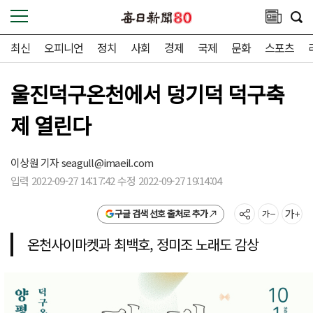
최신
오피니언
정치
사회
경제
국제
문화
스포츠
울진덕구온천에서 덩기덕 덕구축
제 열린다
이상원 기자
seagull@imaeil.com
입력 2022-09-27 14:17:42 수정 2022-09-27 19:14:04
구글 검색 선호 출처로 추가
온천사이마켓과 최백호, 정미조 노래도 감상