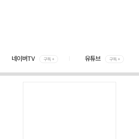
네이버TV
유튜브
구독 +
구독 +