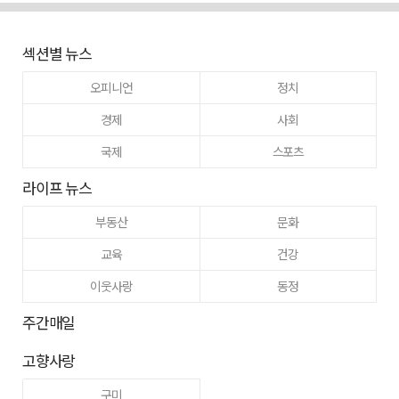
섹션별 뉴스
오피니언
정치
경제
사회
국제
스포츠
라이프 뉴스
부동산
문화
교육
건강
이웃사랑
동정
주간매일
고향사랑
구미