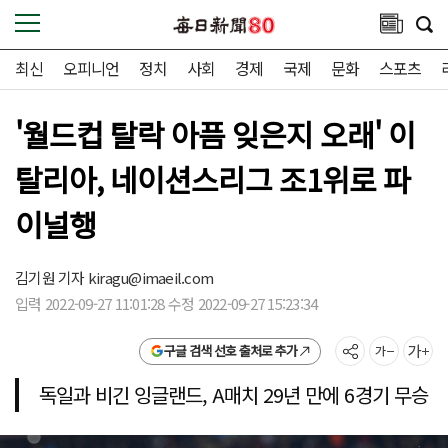
최신
오피니언
정치
사회
경제
국제
문화
스포츠
'월드컵 탈락 아픔 잊은지 오래' 이
탈리아, 네이션스리그 조1위로 파
이널행
김기원 기자
kiragu@imaeil.com
입력 2022-09-27 11:01:28 수정 2022-09-27 15:23:34
구글 검색 선호 출처로 추가
독일과 비긴 잉글랜드, A매치 29년 만에 6경기 무승