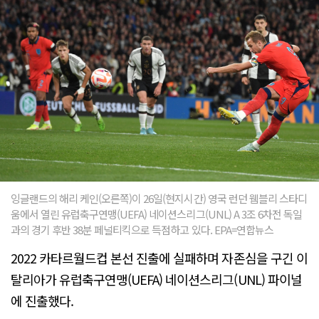
잉글랜드의 해리 케인(오른쪽)이 26일(현지시간) 영국 런던 웸블리 스타디
움에서 열린 유럽축구연맹(UEFA) 네이션스리그(UNL) A 3조 6차전 독일
과의 경기 후반 38분 페널티킥으로 득점하고 있다. EPA=연합뉴스
2022 카타르월드컵 본선 진출에 실패하며 자존심을 구긴 이
탈리아가 유럽축구연맹(UEFA) 네이션스리그(UNL) 파이널
에 진출했다.