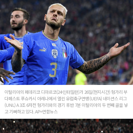
이탈리아의 페데리코 디마르코(24·인터밀란)가 26일(현지시간) 헝가리 부
다페스트 푸슈카시 아레나에서 열린 유럽축구연맹(UEFA) 네이션스 리그
(UNL) A 3조 6차전 헝가리와의 경기 후반 7분 이탈리아의 두 번째 골을 넣
고 기뻐하고 있다. AP=연합뉴스