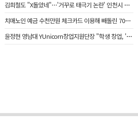
김희철도 "X돌았네"…'거꾸로 태극기 논란' 인천시 현수막, 이틀 만에 철거
치매노인 예금 수천만원 체크카드 이용해 빼돌린 70대 간병인, 집행유예
윤정현 영남대 YUnicorn창업지원단장 "학생 창업, '팀 빌딩'이 제일 중요"