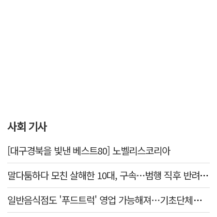
사회 기사
[대구경북을 빛낸 베스트80] 노벨리스코리아
말다툼하다 모친 살해한 10대, 구속…범행 직후 반려견도 죽여
일반음식점도 '푸드트럭' 영업 가능해져…기초단체별 조례 개정 움직임