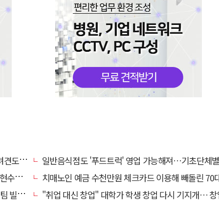
도 죽여
일반음식점도 '푸드트럭' 영업 가능해져…기초단체별 조례 개정 움
에 철거
치매노인 예금 수천만원 체크카드 이용해 빼돌린 70대 간병인, 집
일 중요"
"취업 대신 창업" 대학가 학생 창업 다시 기지개… 창업자·기업·매출 동반 