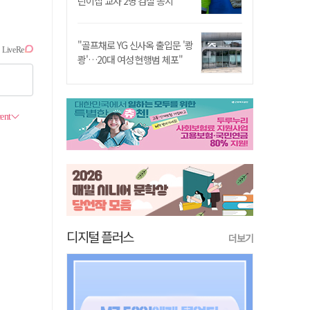
린이집 교사 2명 검찰 송치
"골프채로 YG 신사옥 출입문 '쾅
쾅'…20대 여성 현행범 체포"
디지털 플러스
더보기