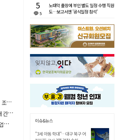
노태악 출장에 부인 별도 일정 수행 직원
도…보고서엔 '공식일정 참석'
5
직임
행유예
이슈&뉴스
성장
"3세 아동 학대"…대구 북구 어