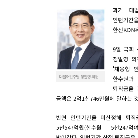
과거 대
인턴기간을
한전KDN
9일 국회
정일영 의
'채용형 
더불어민주당 정일영 의원
한수원과 
퇴직금을 
금액은 2억1천746만원에 달하는 
반면 인턴기간을 미산정해 퇴직
5천547억원(한수원 5천247억
받아갔다. 인턴기간 산정 퇴직금은 두