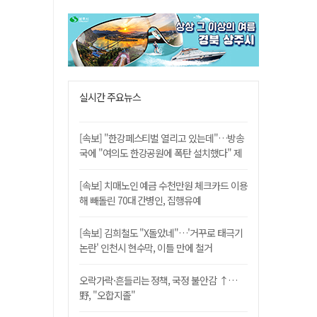
실시간 주요뉴스
[속보] "한강페스티벌 열리고 있는데"…방송
국에 "여의도 한강공원에 폭탄 설치했다" 제
보
[속보] 치매노인 예금 수천만원 체크카드 이용
해 빼돌린 70대 간병인, 집행유예
[속보] 김희철도 "X돌았네"…'거꾸로 태극기
논란' 인천시 현수막, 이틀 만에 철거
오락가락·흔들리는 정책, 국정 불안감 ↑…
野, "오합지졸"