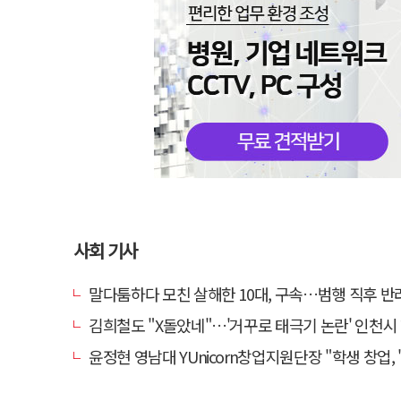
사회 기사
말다툼하다 모친 살해한 10대, 구속…범행 직후 반려견
김희철도 "X돌았네"…'거꾸로 태극기 논란' 인천시 현수막, 이틀 만
윤정현 영남대 YUnicorn창업지원단장 "학생 창업, '팀 빌딩'이 제