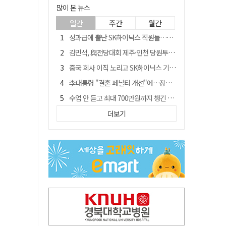
많이 본 뉴스
일간
주간
월간
성과급에 뿔난 SK하이닉스 직원들…3500명 모여 '새 노조' 만든다
김민석, 與전당대회 제주·인천 당원투표서 승리…누적 득표는 '초박빙'
중국 회사 이직 노리고 SK하이닉스 기밀 빼돌려…결국 실형
李대통령 "결혼 페널티 개선"에…장동혁 "그 페널티 만든 게 이 정권"
수업 안 듣고 최대 700만원까지 챙긴 포항 A대학 '유령 선수' 등 19명 무더기 송치
트럼프 만난 손현보 목사…"현재 자유대한민국 여러 면에서 어려움"
더보기
블룸버그 "SK하이닉스, 中 패키징공장 지분매각 등 검토"
경북 칠곡시니어클럽 커피앤솝 사업단…자개소품 만들기 문화체험 운영
"아버지 외출한 사이"…흉기로 40대母 살해한 고교 자퇴생, 구속 기로에
신축 줄고 리모델링 뜨자…건설업계, 로봇·모듈러로 방향 튼다