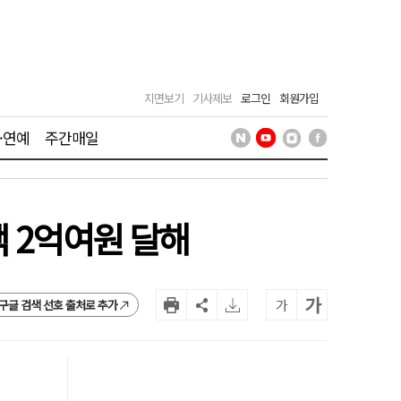
지면보기
기사제보
로그인
회원가입
·연예
주간매일
 2억여원 달해
가
가
구글 검색 선호 출처로 추가