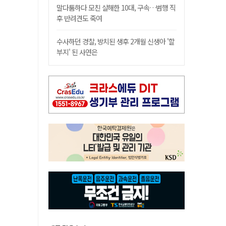
말다툼하다 모친 살해한 10대, 구속…범행 직
후 반려견도 죽여
수사하던 경찰, 방치된 생후 2개월 신생아 '할
부지' 된 사연은