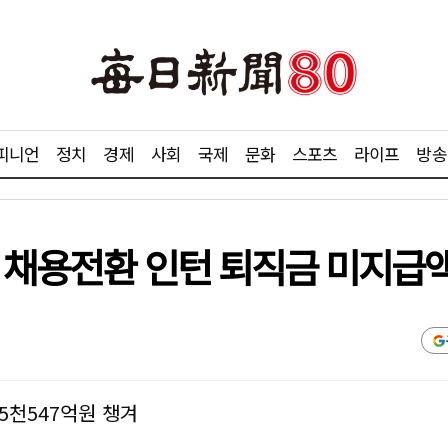
피니언
정치
경제
사회
국제
문화
스포츠
라이프
방송
직 채용전환 인턴 퇴직금 미지급액
5천547억원 챙겨