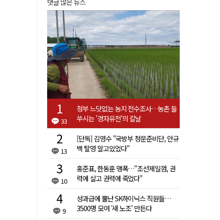
댓글 많은 뉴스
정부 느닷없는 농지 전수조사…농촌 들
쑤시는 '경자유전'의 칼날
33
[단독] 김영수 "국방부 청문준비단, 안규
백 탈영 알고있었다"
13
홍준표, 한동훈 맹폭…"조선제일껌, 권
력에 살고 권력에 죽었다"
10
성과급에 뿔난 SK하이닉스 직원들…
3500명 모여 '새 노조' 만든다
9