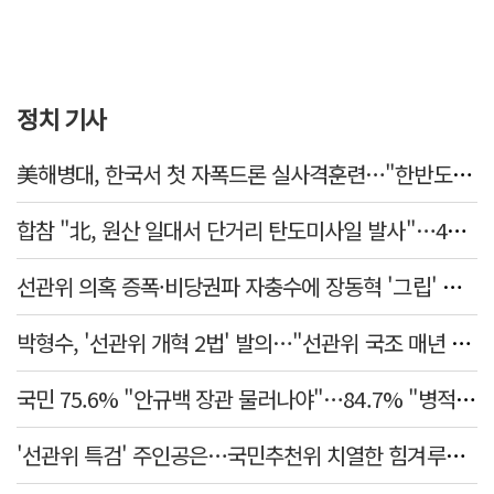
정치 기사
美해병대, 한국서 첫 자폭드론 실사격훈련…"한반도 지형 학습"
합참 "北, 원산 일대서 단거리 탄도미사일 발사"…42일 만
선관위 의혹 증폭·비당권파 자충수에 장동혁 '그립' 더 강해졌다
박형수, '선관위 개혁 2법' 발의…"선관위 국조 매년 실시"
국민 75.6% "안규백 장관 물러나야"…84.7% "병적기록부 공개해야"
'선관위 특검' 주인공은…국민추천위 치열한 힘겨루기 나설 듯