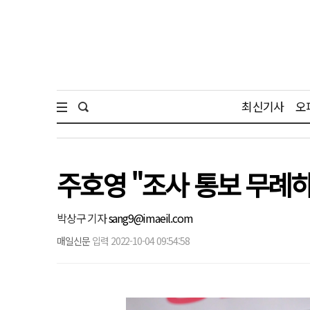
최신기사
오
주호영 "조사 통보 무례
박상구 기자
sang9@imaeil.com
매일신문
입력 2022-10-04 09:54:58