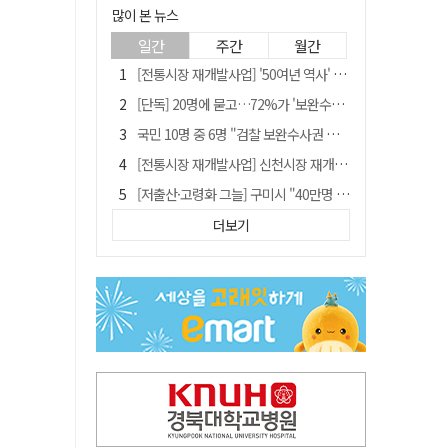
많이 본 뉴스
일간
주간
월간
[전통시장 재개발사업] '50여년 역사' 수성시장 자리에 25층 주상복합 들어선다
[단독] 20명에 묻고…72%가 '보완수사권 폐지'?
국민 10명 중 6명 "검찰 보완수사권 필요"…민주당 지지층도 53.8%
[전통시장 재개발사업] 신천시장 재개발, 준공 후에도 소송전
[저출산·고령화 그늘] 구미시 "40만명 사수" 고령군 "3만명대 회복"
안동-사가에, "50년 우정 넘어 미래 50년 함께 연다"
더보기
李대통령 "육사 출신이 또 쿠데타 할 수도"…육사 총동창회 "정치적 보복"
"오를까, 내릴까" 목표가 깎인 삼전·닉스…AMD 이어 샌디스크에 쏠린 눈
[인사]경상북도
'부산 돌려차기' 피해자, 서범수 "돌려차기 하죠" 실언 사과 수용