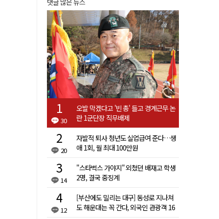
댓글 많은 뉴스
오발 막겠다고 '빈 총' 들고 경계근무 논
란 1군단장 직무배제
30
자발적 퇴사 청년도 실업급여 준다…생
애 1회, 월 최대 100만원
20
"스타벅스 가야지" 외쳤던 배재고 학생
2명, 결국 중징계
14
[부산에도 밀리는 대구] 동성로 지나쳐
도 해운대는 꼭 간다, 외국인 관광객 16
12
배 차이