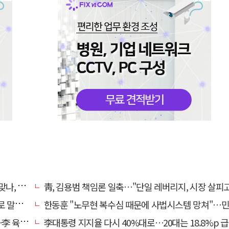
 망언"
靑, 김용범 책임론 일축…"단일 레버리지, 시장 살피고 대책 챙길
겠나"
한동훈 "노무현 복수심 때문에 사법시스템 망쳐"…민주당 
합 직격
李대통령 지지율 다시 40%대로…20대는 18.8%p 