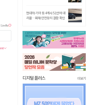
현대차·기아 등 4개사 51만여 대
리콜…화재·안전장치 결함 확인
디지털 플러스
더보기