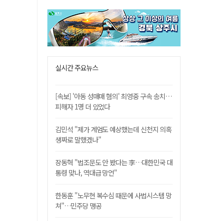
실시간 주요뉴스
[속보] '아동 성매매 혐의' 최영중 구속 송치…
피해자 1명 더 있었다
김민석 "제가 계엄도 예상했는데 신천지 의혹
생짜로 말했겠나"
장동혁 "법조문도 안 봤다는 李…대한민국 대
통령 맞나, 역대급 망언"
한동훈 "노무현 복수심 때문에 사법시스템 망
쳐"…민주당 맹공