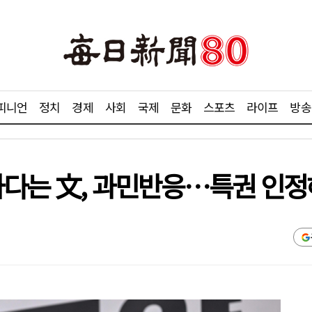
피니언
정치
경제
사회
국제
문화
스포츠
라이프
방송
하다는 文, 과민반응…특권 인정