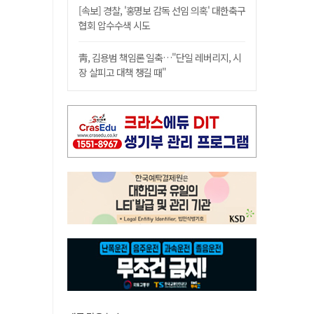
[속보] 경찰, '홍명보 감독 선임 의혹' 대한축구
협회 압수수색 시도
靑, 김용범 책임론 일축…"단일 레버리지, 시
장 살피고 대책 챙길 때"