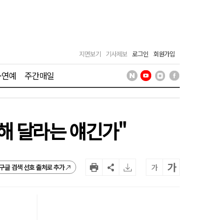
지면보기
기사제보
로그인
회원가입
·연예
주간매일
해 달라는 얘긴가"
가
가
구글 검색 선호 출처로 추가