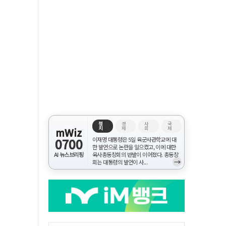
정
경
사
국
치
제
회
제
mWiz
0700
이재명 대통령은 5일 육군사관학교에 대
한 발언으로 논란을 일으켰고, 이에 대한
AI 뉴스브리핑
육사총동창회의 반발이 이어졌다. 총동창
→
회는 대통령의 발언이 사...