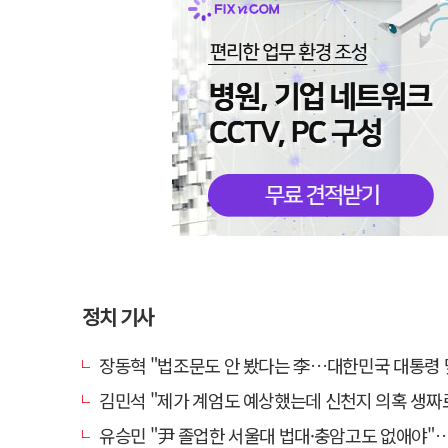
정치 기사
장동혁 "법조문도 안 봤다는 李…대한민국 대통령 맞나, 역대급
김민석 "제가 계엄도 예상했는데 신천지 의혹 생짜로 말했
유승민 "尹 졸업한 서울대 법대·충암고도 없애야"…李 육사 통