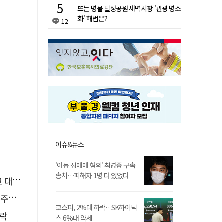
뜨는 명물 달성공원 새벽시장 '관광 명소
화' 해법은?
12
이슈&뉴스
'아동 성매매 혐의' 최영중 구속
송치…피해자 1명 더 있었다
 때"
맹공
코스피, 2%대 하락…SK하이닉
급락
스 6%대 약세