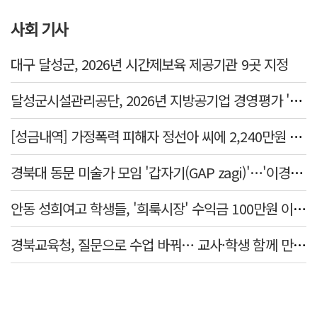
사회 기사
대구 달성군, 2026년 시간제보육 제공기관 9곳 지정
달성군시설관리공단, 2026년 지방공기업 경영평가 '가등급' 최우수 달성
[성금내역] 가정폭력 피해자 정선아 씨에 2,240만원 전달
경북대 동문 미술가 모임 '갑자기(GAP zagi)'…'이경(移境):경계를 넘어, 경계너머' 전시
안동 성희여고 학생들, '희룩시장' 수익금 100만원 이웃돕기 성금으로
경북교육청, 질문으로 수업 바꿔… 교사·학생 함께 만든 '미래교실'