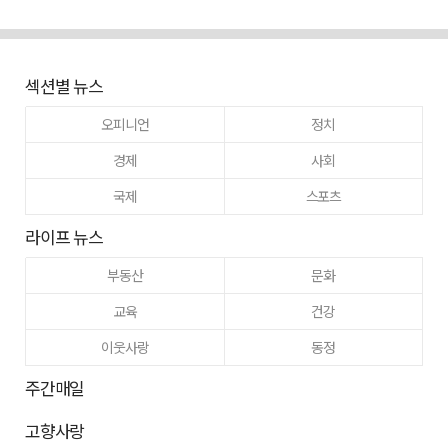
섹션별 뉴스
오피니언
정치
경제
사회
국제
스포츠
라이프 뉴스
부동산
문화
교육
건강
이웃사랑
동정
주간매일
고향사랑