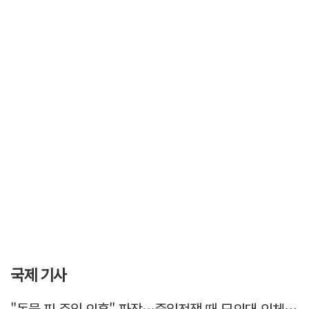
국제 기사
"동물 피 주입 의혹" 파장…중일전쟁 때 日의대 인체 실험