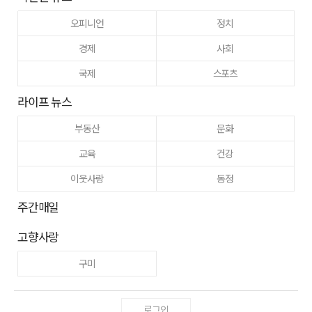
오피니언
정치
경제
사회
국제
스포츠
라이프 뉴스
부동산
문화
교육
건강
이웃사랑
동정
주간매일
고향사랑
구미
로그인