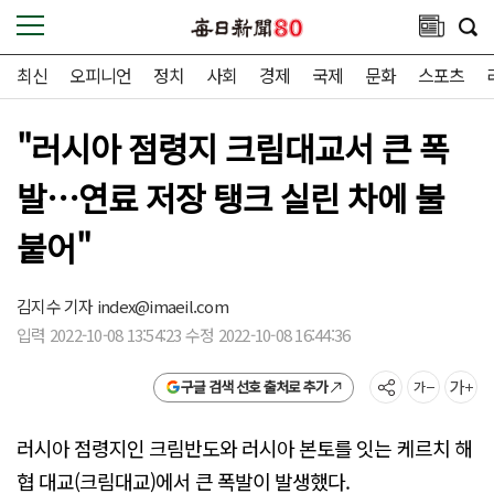
최신
오피니언
정치
사회
경제
국제
문화
스포츠
"러시아 점령지 크림대교서 큰 폭
발…연료 저장 탱크 실린 차에 불
붙어"
김지수 기자
index@imaeil.com
입력 2022-10-08 13:54:23 수정 2022-10-08 16:44:36
구글 검색 선호 출처로 추가
러시아 점령지인 크림반도와 러시아 본토를 잇는 케르치 해
협 대교(크림대교)에서 큰 폭발이 발생했다.