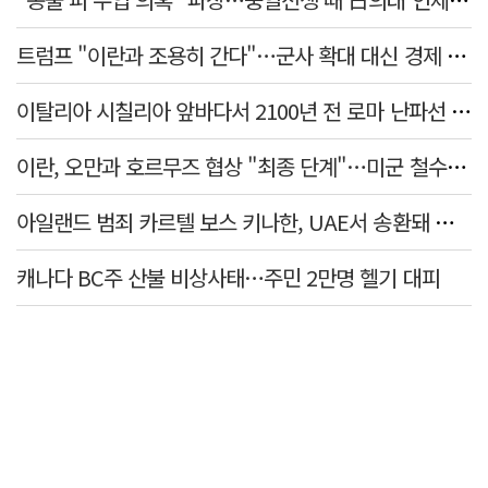
트럼프 "이란과 조용히 간다"…군사 확대 대신 경제 압박 유지
이탈리아 시칠리아 앞바다서 2100년 전 로마 난파선 발견…암포라 수백 점 원형 보존
이란, 오만과 호르무즈 협상 "최종 단계"…미군 철수·제재 해제 선행 요구
아일랜드 범죄 카르텔 보스 키나한, UAE서 송환돼 더블린 법정 섰다
캐나다 BC주 산불 비상사태…주민 2만명 헬기 대피