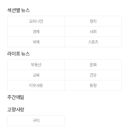
섹션별 뉴스
오피니언
정치
경제
사회
국제
스포츠
라이프 뉴스
부동산
문화
교육
건강
이웃사랑
동정
주간매일
고향사랑
구미