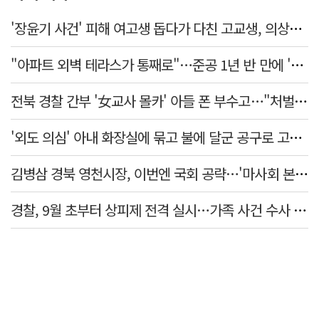
'장윤기 사건' 피해 여고생 돕다가 다친 고교생, 의상자 인정
"아파트 외벽 테라스가 통째로"…준공 1년 반 만에 '아찔 사고'
전북 경찰 간부 '女교사 몰카' 아들 폰 부수고…"처벌 못하는 사안" 내부망에 글
'외도 의심' 아내 화장실에 묶고 불에 달군 공구로 고문…남편 검거
김병삼 경북 영천시장, 이번엔 국회 공략…'마사회 본사 이전·광역교통망 확충' 요청
경찰, 9월 초부터 상피제 전격 실시…가족 사건 수사 못해