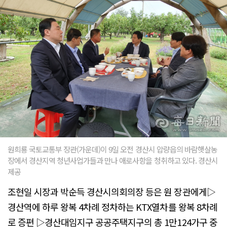
원희룡 국토교통부 장관(가운데)이 9일 오전 경산시 압량읍의 바람햇살농
장에서 경산지역 청년사업가들과 만나 애로사항을 청취하고 있다. 경산시
제공
조현일 시장과 박순득 경산시의회의장 등은 원 장관에게▷
경산역에 하루 왕복 4차례 정차하는 KTX열차를 왕복 8차례
로 증편 ▷경산대임지구 공공주택지구의 총 1만124가구 중