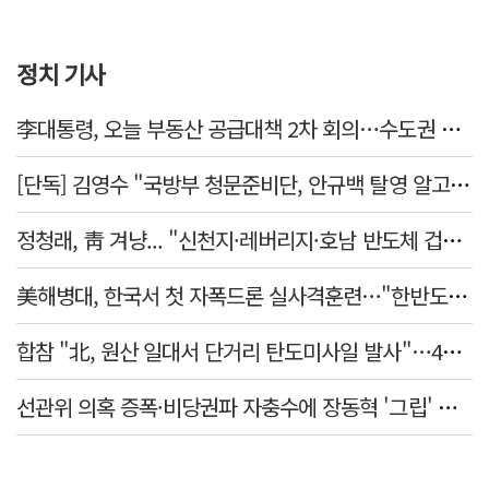
정치 기사
李대통령, 오늘 부동산 공급대책 2차 회의…수도권 공급안 논의
[단독] 김영수 "국방부 청문준비단, 안규백 탈영 알고있었다"
정청래, 靑 겨냥... "신천지·레버리지·호남 반도체 겁박 사과하라"
美해병대, 한국서 첫 자폭드론 실사격훈련…"한반도 지형 학습"
합참 "北, 원산 일대서 단거리 탄도미사일 발사"…42일 만
선관위 의혹 증폭·비당권파 자충수에 장동혁 '그립' 더 강해졌다