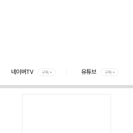
네이버TV
유튜브
구독 +
구독 +