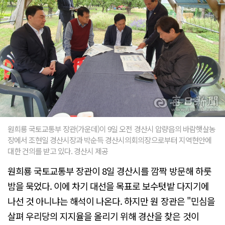
원희룡 국토교통부 장관(가운데)이 9일 오전 경산시 압량읍의 바람햇살농
장에서 조현일 경산시장과 박순득 경산시의회의장으로부터 지역현안에
대한 건의를 받고 있다. 경산시 제공
원희룡 국토교통부 장관이 8일 경산시를 깜짝 방문해 하룻
밤을 묵었다. 이에 차기 대선을 목표로 보수텃밭 다지기에
나선 것 아니냐는 해석이 나온다. 하지만 원 장관은 "민심을
살펴 우리당의 지지율을 올리기 위해 경산을 찾은 것이