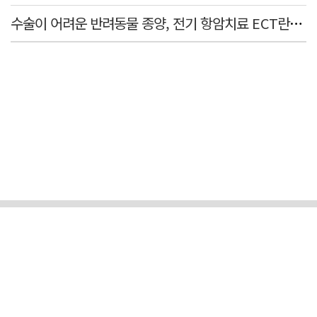
수술이 어려운 반려동물 종양, 전기 항암치료 ECT란? [반려동물 건강톡톡]