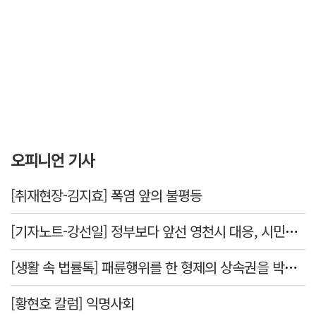
오피니언 기사
[취재현장-김지효] 폭염 앞의 불평등
[기자노트-강선일] 정부보다 앞선 영천시 대응, 시민보다 앞서선 안된다
[생활 속 법률톡] 패륜행위를 한 형제의 상속권을 박탈시킬 수 있을까요
[황현호 칼럼] 익명사회