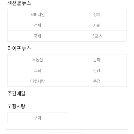
섹션별 뉴스
오피니언
정치
경제
사회
국제
스포츠
라이프 뉴스
부동산
문화
교육
건강
이웃사랑
동정
주간매일
고향사랑
구미