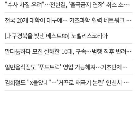
"수사 차질 우려"…전한길, '출국금지 연장' 취소 소송 패소
전국 20개 대학이 대구에… 기초과학 협력 네트워크 출범하다
[대구경북을 빛낸 베스트80] 노벨리스코리아
말다툼하다 모친 살해한 10대, 구속…범행 직후 반려견도 죽여
일반음식점도 '푸드트럭' 영업 가능해져…기초단체별 조례 개정 움직임
김희철도 "X돌았네"…'거꾸로 태극기 논란' 인천시 현수막, 이틀 만에 철거