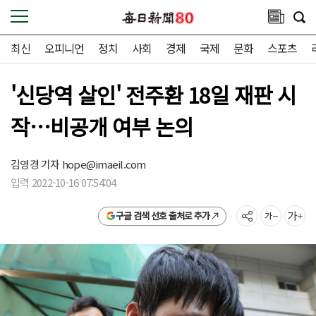
최신
오피니언
정치
사회
경제
국제
문화
스포츠
'신당역 살인' 전주환 18일 재판 시
작…비공개 여부 논의
김영경 기자
hope@imaeil.com
입력 2022-10-16 07:54:04
구글 검색 선호 출처로 추가