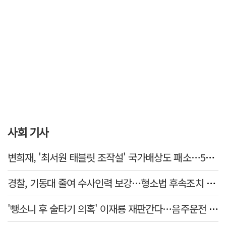
사회 기사
변희재, '최서원 태블릿 조작설' 국가배상도 패소…5천만원 청구 기각
경찰, 기동대 줄여 수사인력 보강…형소법 후속조치 본격화
'뺑소니 후 술타기 의혹' 이재룡 재판간다…음주운전 혐의 제외