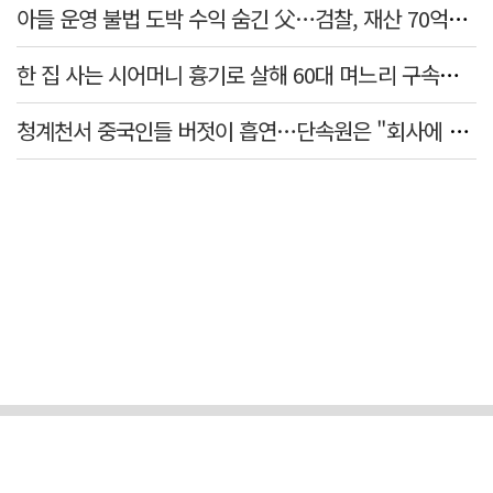
아들 운영 불법 도박 수익 숨긴 父…검찰, 재산 70억원 몰수
한 집 사는 시어머니 흉기로 살해 60대 며느리 구속…범행 동기는
청계천서 중국인들 버젓이 흡연…단속원은 "회사에 알려라" 딴청