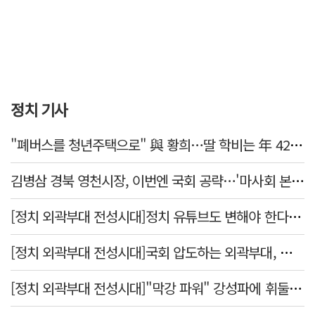
정치 기사
"폐버스를 청년주택으로" 與 황희…딸 학비는 年 4200만원
김병삼 경북 영천시장, 이번엔 국회 공략…'마사회 본사 이전·광역교통망 확충' 요청
[정치 외곽부대 전성시대]정치 유튜브도 변해야 한다 "화합과 존중"
[정치 외곽부대 전성시대]국회 압도하는 외곽부대, 목소리 왜 커지나?
[정치 외곽부대 전성시대]"막강 파워" 강성파에 휘둘리는 여야 …"이슈 메이킹" 커지는 변방의 북소리