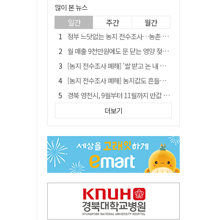
많이 본 뉴스
일간
주간
월간
정부 느닷없는 농지 전수조사…농촌 들쑤시는 '경자유전'의 칼날
월 매출 9천만원에도 문 닫는 영양 젖소농장… "일할 사람이 없어"
[농지 전수조사 폐해] '쌀 받고 논 내 준' 도지농 이제 어쩌나?
[농지 전수조사 폐해] 농지값도 흔들리나…"도지 막히면 헐값 매물 나올 수도"
경북 영천시, 9월부터 11월까지 반값 여행 혜택 제공
국민 51.9% "李 대통령 재판 재개 필요하다"
더보기
'솔리다임 IPO 추진설' SK하이닉스, 주가 9% 급락
[농지 전수조사 폐해] 실경작농·청년농 부담도 커진다
아쉬운 태클
김주수 전 의성군수 공덕비 결국 철거… 문화재법 위반 원상복구