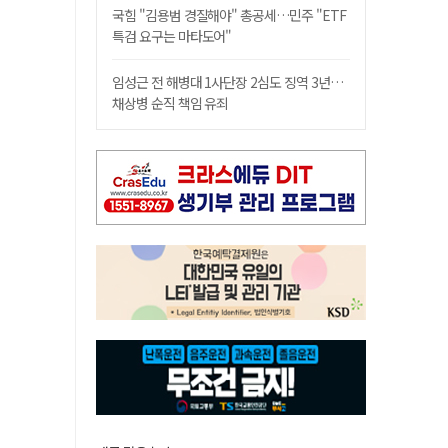
국힘 "김용범 경질해야" 총공세…민주 "ETF
특검 요구는 마타도어"
임성근 전 해병대 1사단장 2심도 징역 3년…
채상병 순직 책임 유죄