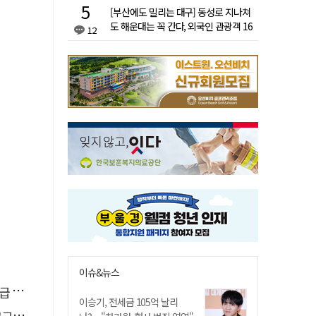
[부산에도 밀리는 대구] 동성로 지나쳐
도 해운대는 꼭 간다, 외국인 관광객 16
12
배 차이
이슈&뉴스
령"
이승기, 전세금 105억 날리