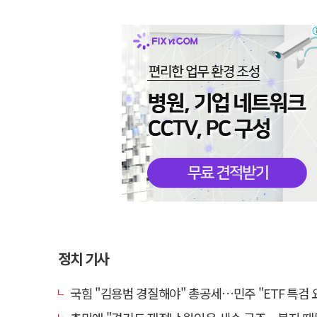
정치 기사
국힘 "김용범 경질해야" 총공세…민주 "ETF 특검 요구는 마