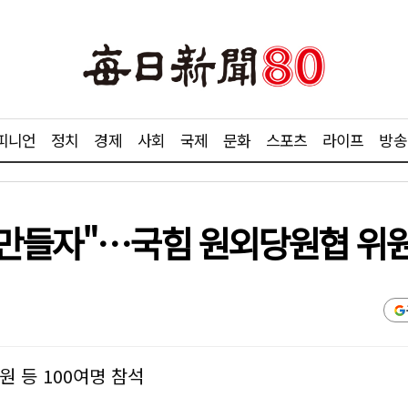
피니언
정치
경제
사회
국제
문화
스포츠
라이프
방송
라 만들자"…국힘 원외당원협 위
원 등 100여명 참석