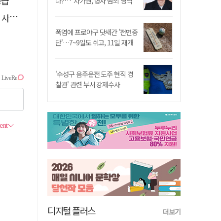
논의
나?…"차가원, 형사 범죄 영역"
라"
폭염에 프로야구 닷새간 '전면중
단'…7~9일도 쉬고, 11일 재개
'수성구 음주운전 도주 현직 경
찰관' 관련 부서 강제수사
디지털 플러스
더보기