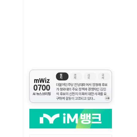
정
경
사
국
치
제
회
제
mWiz
0700
더불어민주당 전당대회에서 정청래 후보
가 청와대의 주요 정책과 경쟁자인 김민
AI 뉴스브리핑
석 후보의 신천지 의혹에 대한 사과를 요
→
구하며 갈등이 고조되고 있다...