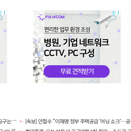
타도어"
[속보] 안철수 "이재명 정부 주택공급 '어닝 쇼크'…공급 포기한 대통