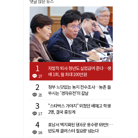
댓글 많은 뉴스
자발적 퇴사 청년도 실업급여 준다…생
애 1회, 월 최대 100만원
27
정부 느닷없는 농지 전수조사…농촌 들
쑤시는 '경자유전'의 칼날
21
"스타벅스 가야지" 외쳤던 배재고 학생
2명, 결국 중징계
17
호남서 백지화된 댐 6곳 용수량 69만t…
반도체 클러스터 필요량 넘는다
16