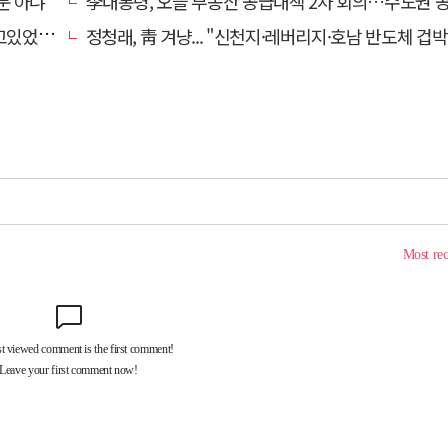
문 아냐"
李대통령, 오늘 부동산 공급대책 2차 회의…수도권 공급안 
있었다"
정청래, 靑 겨냥... "신천지·레버리지·호남 반도체 겁박 사과하