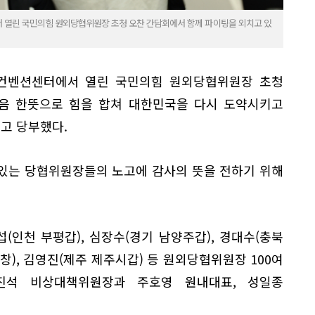
서 열린 국민의힘 원외당협위원장 초청 오찬 간담회에서 함께 파이팅을 외치고 있
방컨벤션센터에서 열린 국민의힘 원외당협위원장 초청
마음 한뜻으로 힘을 합쳐 대한민국을 다시 도약시키고
고 당부했다.
있는 당협위원장들의 노고에 감사의 뜻을 전하기 위해
섭(인천 부평갑), 심장수(경기 남양주갑), 경대수(충북
창), 김영진(제주 제주시갑) 등 원외당협위원장 100여
진석 비상대책위원장과 주호영 원내대표, 성일종