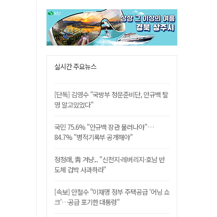
실시간 주요뉴스
[단독] 김영수 "국방부 청문준비단, 안규백 탈
영 알고있었다"
국민 75.6% "안규백 장관 물러나야"…
84.7% "병적기록부 공개해야"
정청래, 靑 겨냥... "신천지·레버리지·호남 반
도체 겁박 사과하라"
[속보] 안철수 "이재명 정부 주택공급 '어닝 쇼
크'…공급 포기한 대통령"