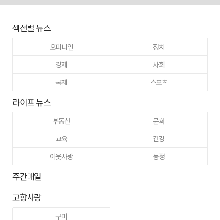
섹션별 뉴스
오피니언
정치
경제
사회
국제
스포츠
라이프 뉴스
부동산
문화
교육
건강
이웃사랑
동정
주간매일
고향사랑
구미