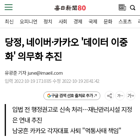
최신
오피니언
정치
사회
경제
국제
문화
스포츠
당정, 네이버·카카오 '데이터 이중
화' 의무화 추진
유광준 기자
june@imaeil.com
입력 2022-10-19 17:10:05 수정 2022-10-19 20:41:42
구글 검색 선호 출처로 추가
입법 전 행정권고로 신속 처리…재난관리시설 지정
은 연내 추진
남궁흔 카카오 각자대표 사퇴 "먹통사태 책임"