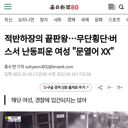
최신
오피니언
정치
사회
경제
국제
문화
스포츠
적반하장의 끝판왕…무단횡단·버
스서 난동피운 여성 "문열어 XX"
홍수현 기자
suhyeon3032@imaeil.com
입력 2022-10-19 17:25:00 수정 2022-10-19 17:32:16
구글 검색 선호 출처로 추가
해당 여성, 경찰에 입건되지는 않아