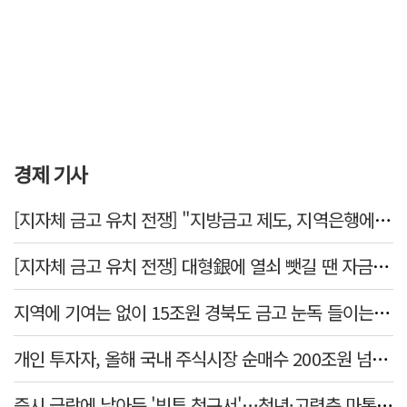
경제 기사
[지자체 금고 유치 전쟁] "지방금고 제도, 지역은행에 불리"
[지자체 금고 유치 전쟁] 대형銀에 열쇠 뺏길 땐 자금 역외 유출→재투자 선순환 붕괴
지역에 기여는 없이 15조원 경북도 금고 눈독 들이는 대형銀
개인 투자자, 올해 국내 주식시장 순매수 200조원 넘었다
증시 급락에 날아든 '빚투 청구서'…청년·고령층 마통 연체↑