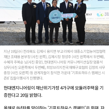
지난 19일(수) 전라북도 김제시 용지면 부교리에서 대중소기업농어업협력
재단 조태용 본부장 (사진 왼쪽), 김제시장 정성주 (사진 왼쪽에서 두번째),
수혜자 주복순 님(사진 중앙), 현대엔지니어링 커뮤니케이션실장 엄홍석
상무(사진 오른쪽에서 두번째), 희망브리지전국재해구호협회 김정희 사무
총장 (사진 오른쪽) 등 관계자들이 참석한 가운데 '기프트하우스 캠페인 시
즌8' 집들이행사가 진행됐다.
현대엔지니어링이 재난위기가정 4가구에 모듈러주택을 기
증한다고 20일 밝혔다.
올해로 8년차를 맞이하는 '기프트하우스 캠페인'은 화재, 자