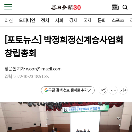
최신
오피니언
정치
사회
경제
국제
문화
스포츠
[포토뉴스] 박정희정신계승사업회
창립총회
정운철 기자
woon@imaeil.com
입력 2022-10-20 18:51:38
구글 검색 선호 출처로 추가