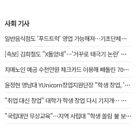
사회 기사
일반음식점도 '푸드트럭' 영업 가능해져…기초단체별 조례 개정 움직임
[속보] 김희철도 "X돌았네"…'거꾸로 태극기 논란' 인천시 현수막, 이틀 만에 철거
치매노인 예금 수천만원 체크카드 이용해 빼돌린 70대 간병인, 집행유예
윤정현 영남대 YUnicorn창업지원단장 "학생 창업, '팀 빌딩'이 제일 중요"
"취업 대신 창업" 대학가 학생 창업 다시 기지개… 창업자·기업·매출 동반 성장
"국립대만 무상교육"…지역 사립대 "학생 쏠림 불 보듯"