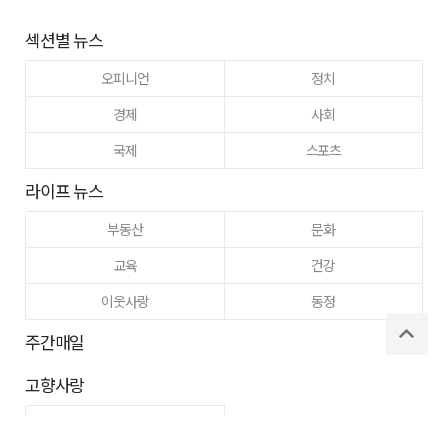
섹션별 뉴스
오피니언
정치
경제
사회
국제
스포츠
라이프 뉴스
부동산
문화
교육
건강
이웃사랑
동정
주간매일
고향사랑
구미