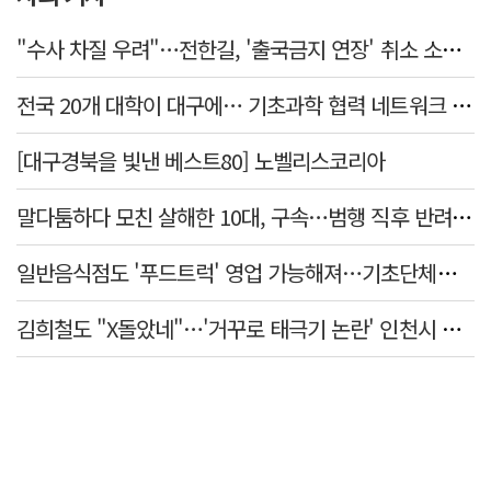
"수사 차질 우려"…전한길, '출국금지 연장' 취소 소송 패소
전국 20개 대학이 대구에… 기초과학 협력 네트워크 출범하다
[대구경북을 빛낸 베스트80] 노벨리스코리아
말다툼하다 모친 살해한 10대, 구속…범행 직후 반려견도 죽여
일반음식점도 '푸드트럭' 영업 가능해져…기초단체별 조례 개정 움직임
김희철도 "X돌았네"…'거꾸로 태극기 논란' 인천시 현수막, 이틀 만에 철거