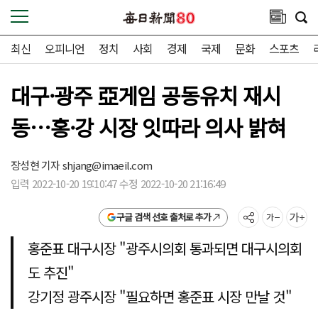
최신
오피니언
정치
사회
경제
국제
문화
스포츠
대구·광주 亞게임 공동유치 재시
동…홍·강 시장 잇따라 의사 밝혀
장성현 기자
shjang@imaeil.com
입력 2022-10-20 19:10:47 수정 2022-10-20 21:16:49
구글 검색 선호 출처로 추가
홍준표 대구시장 "광주시의회 통과되면 대구시의회
도 추진"
강기정 광주시장 "필요하면 홍준표 시장 만날 것"