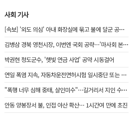
사회 기사
[속보] '외도 의심' 아내 화장실에 묶고 불에 달군 공구로 고문…남편 검거
김병삼 경북 영천시장, 이번엔 국회 공략…'마사회 본사 이전·광역교통망 확충' 요청
박권현 청도군수, '햇빛 연금 사업' 공약 시동걸어
연일 폭염 지속, 자동차운전면허시험 일시중단 또는 축소 운영
"폭행 너무 심해 중태, 살인미수"…길거리서 지인 수십회 때린 50대 '긴급체포'
안동 양봉장서 불, 인접 야산 확산… 1시간여 만에 초진