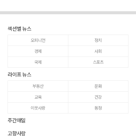
섹션별 뉴스
오피니언
정치
경제
사회
국제
스포츠
라이프 뉴스
부동산
문화
교육
건강
이웃사랑
동정
주간매일
고향사랑