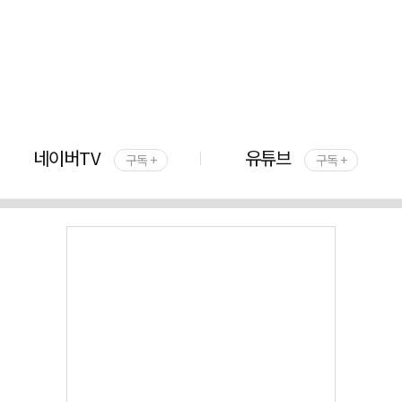
네이버TV
유튜브
구독 +
구독 +