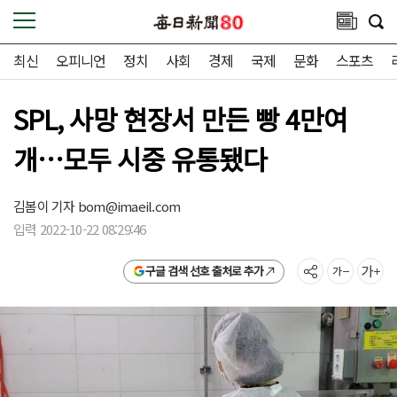
최신
오피니언
정치
사회
경제
국제
문화
스포츠
SPL, 사망 현장서 만든 빵 4만여
개…모두 시중 유통됐다
김봄이 기자
bom@imaeil.com
입력 2022-10-22 08:29:46
구글 검색 선호 출처로 추가