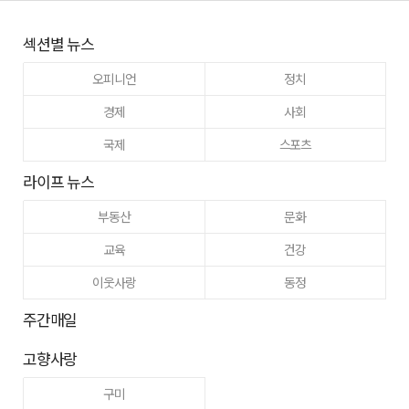
섹션별 뉴스
오피니언
정치
경제
사회
국제
스포츠
라이프 뉴스
부동산
문화
교육
건강
이웃사랑
동정
주간매일
고향사랑
구미