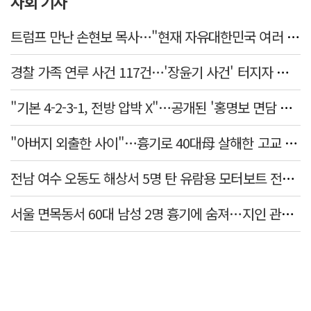
사회 기사
트럼프 만난 손현보 목사…"현재 자유대한민국 여러 면에서 어려움"
경찰 가족 연루 사건 117건…'장윤기 사건' 터지자 뒤늦게 전수조사
"기본 4-2-3-1, 전방 압박 X"…공개된 '홍명보 면담 수첩'
"아버지 외출한 사이"…흉기로 40대母 살해한 고교 자퇴생, 구속 기로에
전남 여수 오동도 해상서 5명 탄 유람용 모터보트 전복…2명 숨져
서울 면목동서 60대 남성 2명 흉기에 숨져…지인 관계로 추정