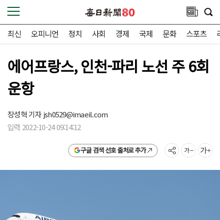
최신
오피니언
정치
사회
경제
국제
문화
스포츠
에어프랑스, 인천-파리 노선 주 6회
운항
장성혁 기자
jsh0529@imaeil.com
입력 2022-10-24 09:14:12
구글 검색 선호 출처로 추가