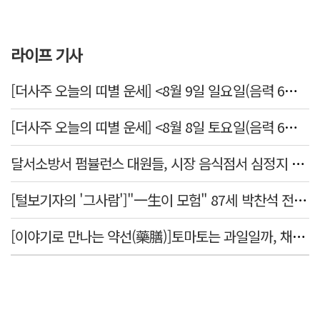
라이프 기사
[더사주 오늘의 띠별 운세] <8월 9일 일요일(음력 6월27일)>
[더사주 오늘의 띠별 운세] <8월 8일 토요일(음력 6월26일)>
달서소방서 펌뷸런스 대원들, 시장 음식점서 심정지 환자 생명 살려
[털보기자의 '그사람']"一生이 모험" 87세 박찬석 전 경북대 총장
[이야기로 만나는 약선(藥膳)]토마토는 과일일까, 채소일까