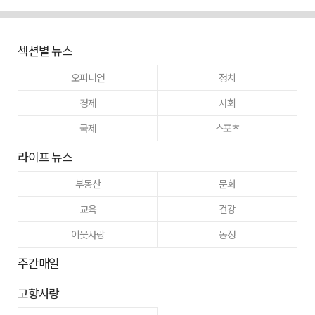
섹션별 뉴스
오피니언
정치
경제
사회
국제
스포츠
라이프 뉴스
부동산
문화
교육
건강
이웃사랑
동정
주간매일
고향사랑