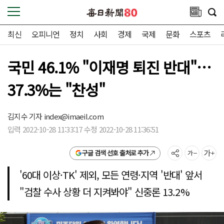
최신
오피니언
정치
사회
경제
국제
문화
스포츠
국민 46.1% "이재명 퇴진 반대"…
37.3%는 "찬성"
김지수 기자
index@imaeil.com
입력 2022-10-28 11:33:17 수정 2022-10-28 11:36:51
구글 검색 선호 출처로 추가
'60대 이상·TK' 제외, 모든 연령·지역 '반대' 앞서
"검찰 수사 상황 더 지켜봐야" 신중론 13.2%