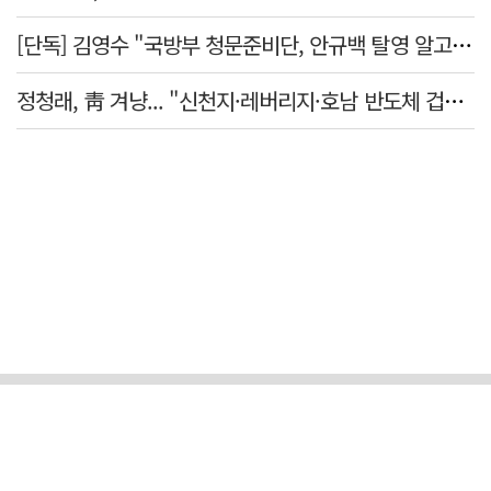
[단독] 김영수 "국방부 청문준비단, 안규백 탈영 알고있었다"
정청래, 靑 겨냥... "신천지·레버리지·호남 반도체 겁박 사과하라"