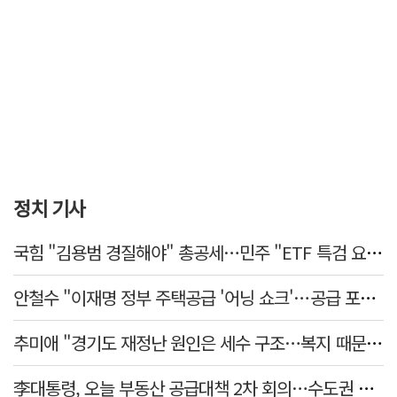
정치 기사
국힘 "김용범 경질해야" 총공세…민주 "ETF 특검 요구는 마타도어"
안철수 "이재명 정부 주택공급 '어닝 쇼크'…공급 포기한 대통령"
추미애 "경기도 재정난 원인은 세수 구조…복지 때문 아냐"
李대통령, 오늘 부동산 공급대책 2차 회의…수도권 공급안 논의