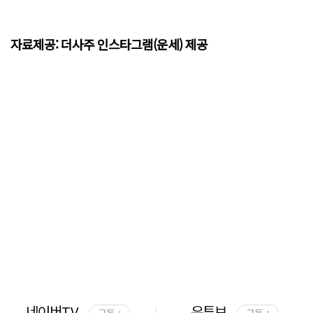
자료제공: 더사주 인스타그램(운세) 제공
네이버TV
유튜브
구독 +
구독 +