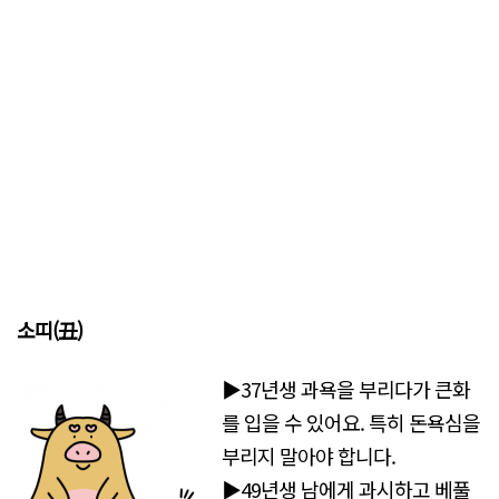
소띠(丑)
▶37년생 과욕을 부리다가 큰화
를 입을 수 있어요. 특히 돈욕심을
부리지 말아야 합니다.
▶49년생 남에게 과시하고 베풀