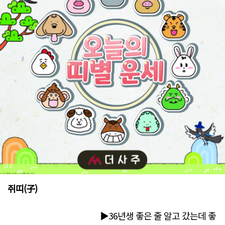
쥐띠(子)
▶36년생 좋은 줄 알고 갔는데 좋