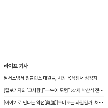
라이프 기사
달서소방서 펌뷸런스 대원들, 시장 음식점서 심정지 환자 생명 살려
[털보기자의 '그사람']"一生이 모험" 87세 박찬석 전 경북대 총장
[이야기로 만나는 약선(藥膳)]토마토는 과일일까, 채소일까