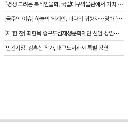
"평생 그려온 복식인물화, 국립대구박물관에서 가치 있게 활용되길"
[금주의 이슈] 하늘의 외계인, 바다의 귀향자…영화 '호프'와 '오디세이'
[차 한 잔] 최현묵 중구도심재생문화재단 신임 상임이사 "서문시장·경상감영 등 지역 자원 활용…문화의 일상화"
'인간시장' 김홍신 작가, 대구도서관서 특별 강연