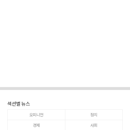
섹션별 뉴스
오피니언
정치
경제
사회