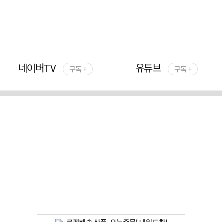
네이버TV
유튜브
구독 +
구독 +