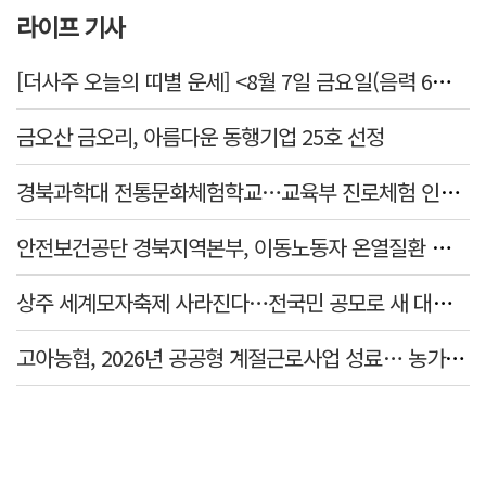
라이프 기사
[더사주 오늘의 띠별 운세] <8월 7일 금요일(음력 6월25일)>
금오산 금오리, 아름다운 동행기업 25호 선정
경북과학대 전통문화체험학교…교육부 진로체험 인증기관 선정
안전보건공단 경북지역본부, 이동노동자 온열질환 예방 캠페인
상주 세계모자축제 사라진다…전국민 공모로 새 대표축제 발굴 나서
고아농협, 2026년 공공형 계절근로사업 성료… 농가 일손 부족 해소 '효자'