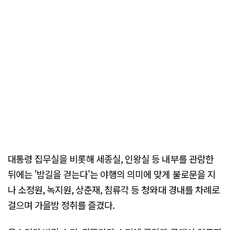
대통령 집무실을 비롯해 세종실, 인왕실 등 내부를 관람한
뒤에는 '밤길을 걷는다'는 야행의 의미에 맞게 불로문을 지
나 소정원, 녹지원, 상춘재, 침류각 등 청와대 경내를 차례로
걸으며 가을밤 정취를 즐겼다.