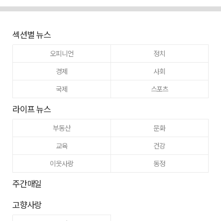
섹션별 뉴스
오피니언
정치
경제
사회
국제
스포츠
라이프 뉴스
부동산
문화
교육
건강
이웃사랑
동정
주간매일
고향사랑