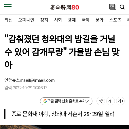
최신
오피니언
정치
사회
경제
국제
문화
스포츠
"감춰졌던 청와대의 밤길을 거닐
수 있어 감개무량" 가을밤 손님 맞
아
연합뉴스
maeil@imaeil.com
입력 2022-10-29 20:06:13
구글 검색 선호 출처로 추가
종로 문화재 야행, 청와대·서촌서 28~29일 열려