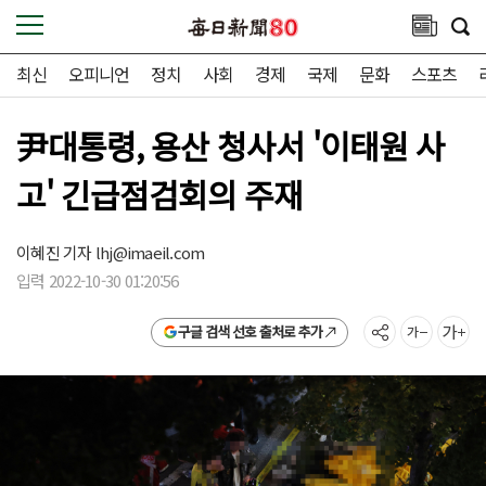
최신
오피니언
정치
사회
경제
국제
문화
스포츠
尹대통령, 용산 청사서 '이태원 사
고' 긴급점검회의 주재
이혜진 기자
lhj@imaeil.com
입력 2022-10-30 01:20:56
구글 검색 선호 출처로 추가