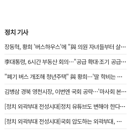
정치 기사
장동혁, 황희 '버스하우스'에 "與 의원 자녀들부터 살아보면 어떨까?"
李대통령, 6시간 부동산 회의…"공급 확대·조기 공급 과감히 실천"
"폐기 버스 개조해 청년주택" 與 황희…'딸 학비는 年 4200만원'
김병삼 경북 영천시장, 이번엔 국회 공략…'마사회 본사 이전·광역교통망 확충' 요청
[정치 외곽부대 전성시대]정치 유튜브도 변해야 한다 "화합과 존중"
[정치 외곽부대 전성시대]국회 압도하는 외곽부대, 목소리 왜 커지나?