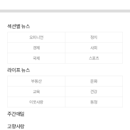
섹션별 뉴스
오피니언
정치
경제
사회
국제
스포츠
라이프 뉴스
부동산
문화
교육
건강
이웃사랑
동정
주간매일
고향사랑