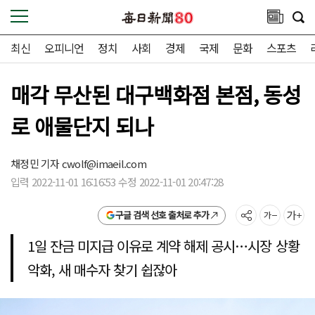
최신
오피니언
정치
사회
경제
국제
문화
스포츠
매각 무산된 대구백화점 본점, 동성
로 애물단지 되나
채정민 기자
cwolf@imaeil.com
입력 2022-11-01 16:16:53 수정 2022-11-01 20:47:28
구글 검색 선호 출처로 추가
1일 잔금 미지급 이유로 계약 해제 공시…시장 상황
악화, 새 매수자 찾기 쉽잖아