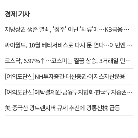
경제 기사
지방상권 생존 열쇠, '정주' 아닌 '체류'에…KB금융 데이터로 본 소상공인 경제
싸이월드, 10월 베타서비스로 다시 문 연다…이번엔 진짜 부활할까
코스닥, 6.97%↑…코스피는 찔끔 상승, 3거래일 만에 반등
[여의도단신]NH투자증권·대신증권·이지스자산운용
[여의도단신]예탁결제원·금융투자협회·한국투자증권·미래에셋증권
美 중국산 광트랜시버 규제 추진에 광통신株 급등