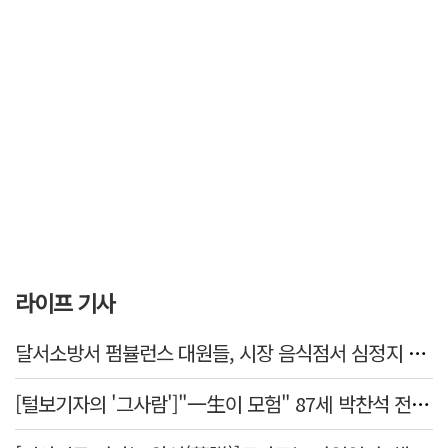
라이프 기사
달서소방서 펌뷸런스 대원들, 시장 음식점서 심정지 환자 생명 살려
[털보기자의 '그사람']"一生이 모험" 87세 박찬석 전 경북대 총장