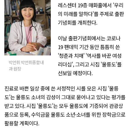
레스센터 19층 매화홀에서 '우리
의 미래를 말하다'를 주제로 출판
기념회를 개최한다.
이날 출판기념회에서는 코로나
19 팬데믹 기간 동안 틈틈히 쓴
'청춘과 치매' '역사를 바꾼 여성
박언휘 박언휘종합내
리더십', 그리고 시집 '울릉도'를
과 원장
선보일 예정이다.
진료로 바쁜 일상 중에 쓴 서정적인 시를 모은 시집 '울릉
도'는 울릉도 소녀의 감성이 그대로 묻어나고 있다는 평가를
받고 있다. 시집 '울릉도'는 모두 울릉도에 기증되어 관광상
품으로 등록, 수익금을 울릉도 소년·소녀를 위한 장학금으로
활용할 계획이다.