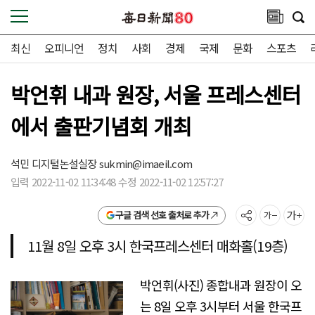
최신
오피니언
정치
사회
경제
국제
문화
스포츠
박언휘 내과 원장, 서울 프레스센터
에서 출판기념회 개최
석민 디지털논설실장
sukmin@imaeil.com
입력 2022-11-02 11:34:48 수정 2022-11-02 12:57:27
구글 검색 선호 출처로 추가
11월 8일 오후 3시 한국프레스센터 매화홀(19층)
박언휘(사진) 종합내과 원장이 오
는 8일 오후 3시부터 서울 한국프