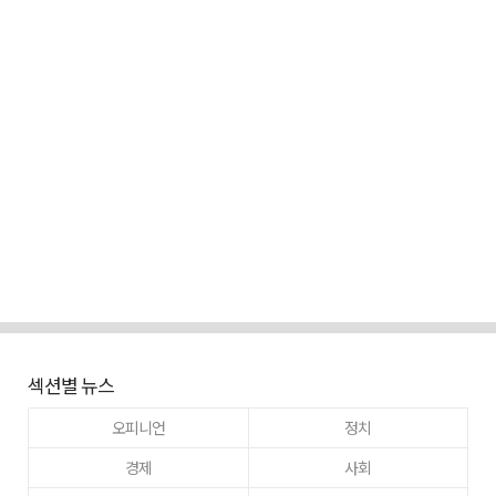
섹션별 뉴스
오피니언
정치
경제
사회