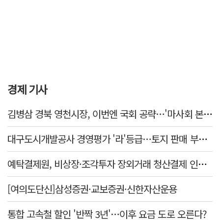
경제 기사
김병삼 경북 영천시장, 이번엔 국회 공략…'마사회 본사 이전·광역교통망 확충' 요청
대구도시개발공사 경영평가 '라'등급…토지 판매 부진에 1년 만에 두 단계 '뚝'
예탁결제원, 비상장·조각투자 장외거래 청산결제 인프라 구축 착수…연내 가동
[여의도단신]삼성증권·교보증권·신한자산운용
통합 고속철 할인 '반짝 3년'…이후 요금 도로 오른다?