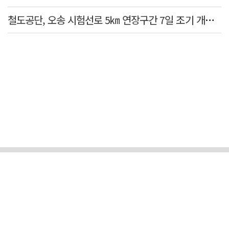
철도공단, 오송 시험선로 5㎞ 연장구간 7일 조기 개통…LA 메트로 사업 지원