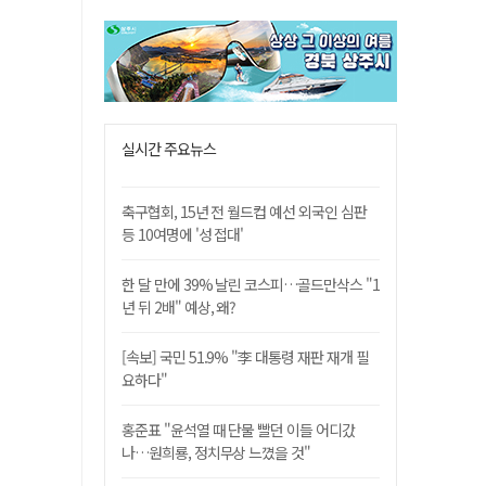
실시간 주요뉴스
축구협회, 15년 전 월드컵 예선 외국인 심판
등 10여명에 '성 접대'
한 달 만에 39% 날린 코스피…골드만삭스 "1
년 뒤 2배" 예상, 왜?
[속보] 국민 51.9% "李 대통령 재판 재개 필
요하다"
홍준표 "윤석열 때 단물 빨던 이들 어디갔
나…원희룡, 정치무상 느꼈을 것"