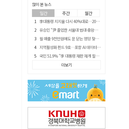
많이 본 뉴스
일간
주간
월간
李대통령 지지율 다시 40%대로…20대는 18.8%p 급락
유승민 "尹 졸업한 서울대 법대·충암고도 없애야"…李 육사 통합 직격
월 매출 9천만원에도 문 닫는 영양 젖소농장… "일할 사람이 없어"
지역활성화 펀드 9호…포항 AI 데이터센터에 6천억 투입
국민 51.9% "李 대통령 재판 재개 필요하다"
경북 영천시, 9월부터 11월까지 반값 여행 혜택 제공
더보기
아쉬운 태클
'솔리다임 IPO 추진설' SK하이닉스, 주가 9% 급락
경찰, 홍명보 선임 의혹 수사…대한축구협회 전격 압수수색
"김용민, 흑백논리로 세상 보는 듯" 검찰 내부서 지탄