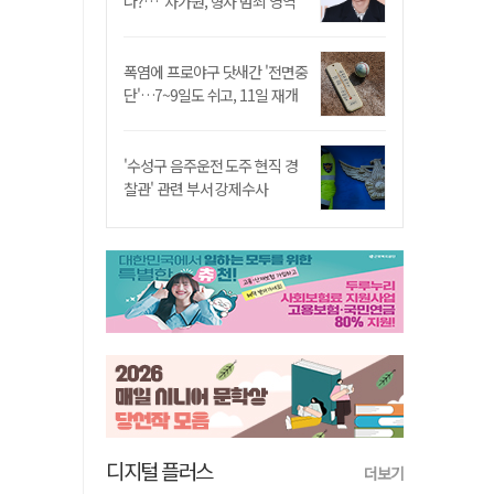
나?…"차가원, 형사 범죄 영역"
폭염에 프로야구 닷새간 '전면중
단'…7~9일도 쉬고, 11일 재개
'수성구 음주운전 도주 현직 경
찰관' 관련 부서 강제수사
디지털 플러스
더보기