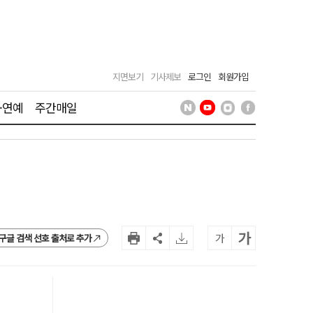
지면보기
기사제보
로그인
회원가입
·연예
주간매일
가
가
구글 검색 선호 출처로 추가