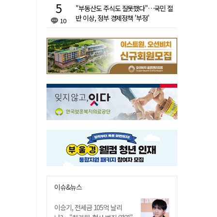
"부동산도 주식도 잘못했다"…국민 절
반 이상, 정부 경제정책 '부정'
10
이슈&뉴스
이승기, 전세금 105억 날리