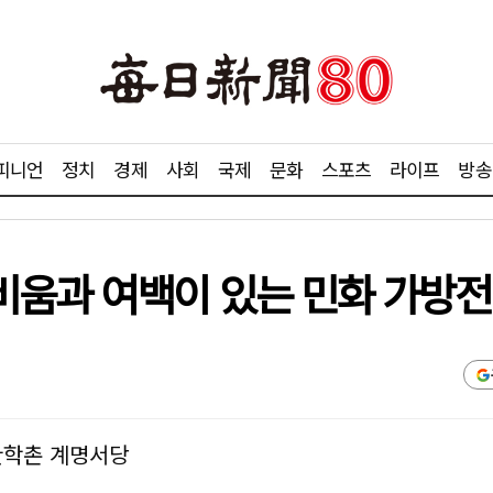
피니언
정치
경제
사회
국제
문화
스포츠
라이프
방송
움과 여백이 있는 민화 가방전
한학촌 계명서당