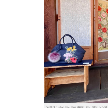
'비움과 여백이 있는 민화 가방전' 전시 전경. 이연정