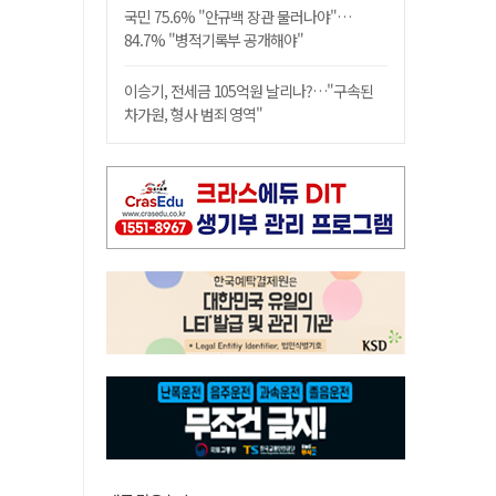
국민 75.6% "안규백 장관 물러나야"…
84.7% "병적기록부 공개해야"
이승기, 전세금 105억원 날리나?…"구속된
차가원, 형사 범죄 영역"