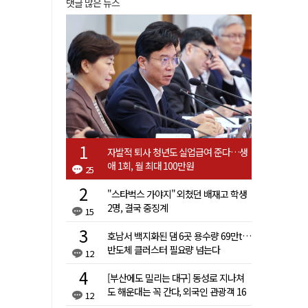
댓글 많은 뉴스
자발적 퇴사 청년도 실업급여 준다…생
애 1회, 월 최대 100만원
25
"스타벅스 가야지" 외쳤던 배재고 학생
2명, 결국 중징계
15
호남서 백지화된 댐 6곳 용수량 69만t…
반도체 클러스터 필요량 넘는다
12
[부산에도 밀리는 대구] 동성로 지나쳐
도 해운대는 꼭 간다, 외국인 관광객 16
12
배 차이