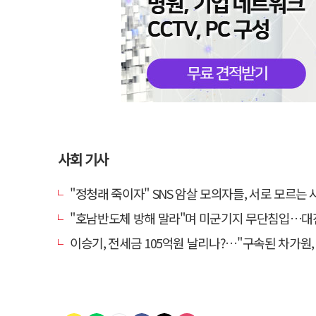
사회 기사
"정청래 죽이자" SNS 암살 모의자들, 서로 모르는 사이였다
"호남반도체 방해 말라"며 미군기지 무단침입…대진연 회원 3명 
이승기, 전세금 105억원 날리나?…"구속된 차가원, 형사 범죄