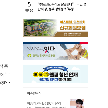
"부동산도 주식도 잘못했다"…국민 절
반 이상, 정부 경제정책 '부정'
10
적 중
접대'
 칼날
이슈&뉴스
이승기, 전세금 105억 날리