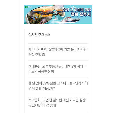
실시간 주요뉴스
케리비안 베이 女탈의실에 가발 쓴 남자가?…
경찰 추적 중
李대통령, 오늘 부동산 공급대책 2차 회의…
수도권 공급안 논의
한 달 만에 39% 날린 코스피…골드만삭스 "1
년 뒤 2배" 예상, 왜?
축구협회, 15년 전 월드컵 예선 외국인 심판
등 10여명에 '성 접대'