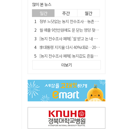
많이 본 뉴스
일간
주간
월간
정부 느닷없는 농지 전수조사…농촌 들쑤시는 '경자유전'의 칼날
월 매출 9천만원에도 문 닫는 영양 젖소농장… "일할 사람이 없어"
[농지 전수조사 폐해] '쌀 받고 논 내 준' 도지농 이제 어쩌나?
李대통령 지지율 다시 40%대로…20대는 18.8%p 급락
[농지 전수조사 폐해] 농지값도 흔들리나…"도지 막히면 헐값 매물 나올 수도"
유승민 "尹 졸업한 서울대 법대·충암고도 없애야"…李 육사 통합 직격
더보기
지역활성화 펀드 9호…포항 AI 데이터센터에 6천억 투입
국민 51.9% "李 대통령 재판 재개 필요하다"
경북 영천시, 9월부터 11월까지 반값 여행 혜택 제공
아쉬운 태클