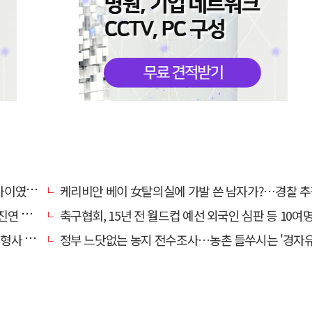
…檢송치
케리비안 베이 女탈의실에 가발 쓴 남자가?…경찰 추
'구속'
축구협회, 15년 전 월드컵 예선 외국인 심판 등 10여명에 '성 
 영역"
정부 느닷없는 농지 전수조사…농촌 들쑤시는 '경자유전'의