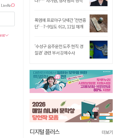
나?…"차가원, 형사 범죄 영역"
폭염에 프로야구 닷새간 '전면중
단'…7~9일도 쉬고, 11일 재개
'수성구 음주운전 도주 현직 경
찰관' 관련 부서 강제수사
디지털 플러스
더보기