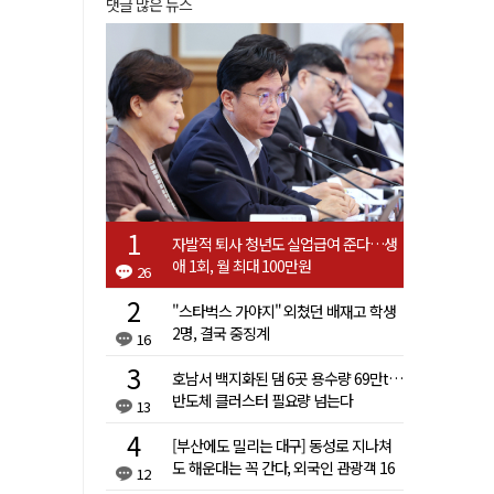
댓글 많은 뉴스
자발적 퇴사 청년도 실업급여 준다…생
애 1회, 월 최대 100만원
26
"스타벅스 가야지" 외쳤던 배재고 학생
2명, 결국 중징계
16
호남서 백지화된 댐 6곳 용수량 69만t…
반도체 클러스터 필요량 넘는다
13
[부산에도 밀리는 대구] 동성로 지나쳐
도 해운대는 꼭 간다, 외국인 관광객 16
12
배 차이