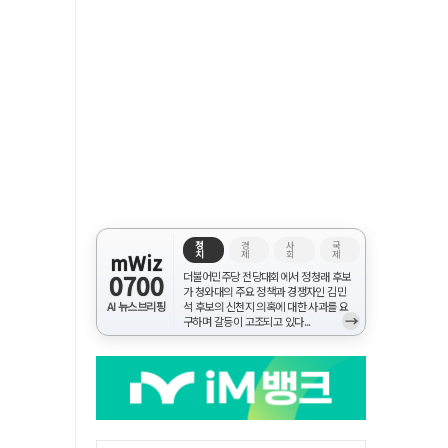
정
경
사
국
치
제
회
제
mWiz
0700
더불어민주당 전당대회에서 정청래 후보
가 청와대의 주요 정책과 경쟁자인 김민
AI 뉴스브리핑
석 후보의 신천지 의혹에 대한 사과를 요
→
구하며 갈등이 고조되고 있다...