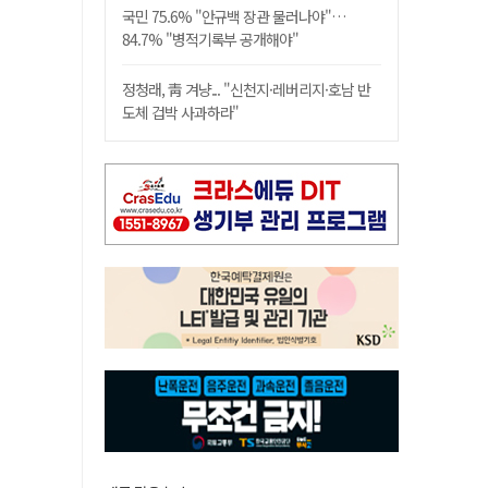
국민 75.6% "안규백 장관 물러나야"…
84.7% "병적기록부 공개해야"
정청래, 靑 겨냥... "신천지·레버리지·호남 반
도체 겁박 사과하라"