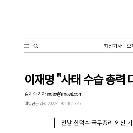
최신기사
오
이재명 "사태 수습 총력 
김지수 기자
index@imaeil.com
매일신문
입력 2022-11-02 10:27:47
전날 한덕수 국무총리 외신 기