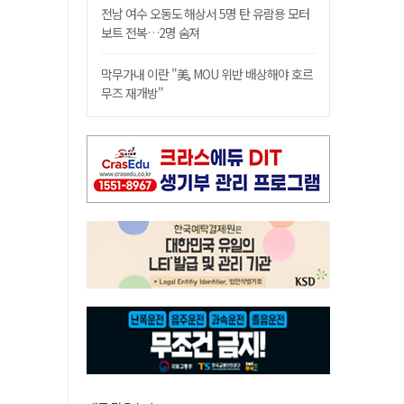
전남 여수 오동도 해상서 5명 탄 유람용 모터
보트 전복…2명 숨져
막무가내 이란 "美, MOU 위반 배상해야 호르
무즈 재개방"