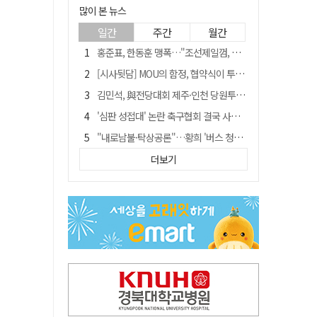
많이 본 뉴스
일간
주간
월간
홍준표, 한동훈 맹폭…"조선제일껌, 권력에 살고 권력에 죽었다"
[시사뒷담] MOU의 함정, 협약식이 투자 확정은 아니긴 해
김민석, 與전당대회 제주·인천 당원투표서 승리…누적 득표는 '초박빙'
'심판 성접대' 논란 축구협회 결국 사과…"깊이 반성, 쇄신하겠다"
"내로남불·탁상공론"…황희 '버스 청년주택' 제안에 與 내부서도 쓴소리
"경로당 통장에 비밀번호가 적혀 있다"…전국 돌며 경로당 13곳 턴 30대 구속
더보기
"침대에 결박, 탈진"…평생 교회서 산 11세 남아, 병원 이송 끝 숨져
예안향교 대성전, '국가지정 보물로 지정'
휠체어 환자 발로 밀어 숨지게 한 70대 간병인…2심도 집행유예
박권현 청도군수, 국무총리에 "청도 물 공급 최대 3만t 늘려달라"