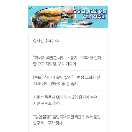
실시간 주요뉴스
"아버지 외출한 사이"…흉기로 40대母 살해
한 고교 자퇴생, 구속 기로에
[속보]"침대에 결박, 탈진"…평생 교회서 산
11세 남아, 병원 이송 끝 숨져
서울 면목동서 60대 남성 2명 흉기에 숨져…
지인 관계로 추정
"원인 불명" 올림픽대로 달리던 SUV서 불길
솟구쳐…구간 정체