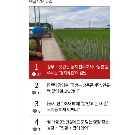
댓글 많은 뉴스
정부 느닷없는 농지 전수조사…농촌 들
쑤시는 '경자유전'의 칼날
32
[단독] 김영수 "국방부 청문준비단, 안규
백 탈영 알고있었다"
11
[농지 전수조사 폐해] '쌀 받고 논 내 준'
도지농 이제 어쩌나?
8
월 매출 9천만원에도 문 닫는 영양 젖소
농장… "일할 사람이 없어"
7