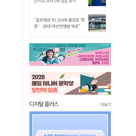
린이집 교사 2명 검찰 송치
"골프채로 YG 신사옥 출입문 '쾅
쾅'…20대 여성 현행범 체포"
디지털 플러스
더보기