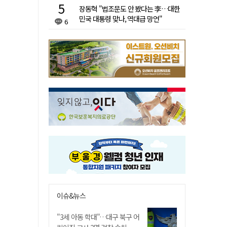
장동혁 "법조문도 안 봤다는 李…대한
민국 대통령 맞나, 역대급 망언"
6
이슈&뉴스
"3세 아동 학대"…대구 북구 어