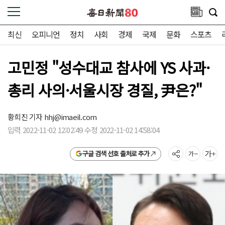
최신
오피니언
정치
사회
경제
국제
문화
스포츠
고민정 "성수대교 참사에 YS 사과·
총리 사의·서울시장 경질, 尹은?"
황희진 기자
hhj@imaeil.com
입력 2022-11-02 12:02:49 수정 2022-11-02 14:58:04
구글 검색 선호 출처로 추가