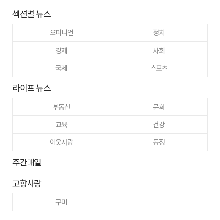
섹션별 뉴스
오피니언
정치
경제
사회
국제
스포츠
라이프 뉴스
부동산
문화
교육
건강
이웃사랑
동정
주간매일
고향사랑
구미