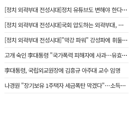
[정치 외곽부대 전성시대]정치 유튜브도 변해야 한다 "화합과 존중"
[정치 외곽부대 전성시대]국회 압도하는 외곽부대, 목소리 왜 커지나?
[정치 외곽부대 전성시대]"막강 파워" 강성파에 휘둘리는 여야 …"이슈 메이킹" 커지는 변방의 북소리
고개 숙인 李대통령 "국가폭력 피해자에 사과…유효기간 없는 책임"
李대통령, 국립외교원장에 김흥규 아주대 교수 임명
나경원 "장기보유 1주택자 세금폭탄 막겠다"…소득세법 개정안 발의