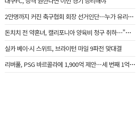
대구FC, 승격 원한다면 이번 경기 승리해야
2만명까지 커진 축구협회 회장 선거인단…누가 유리할까
돈치치 전 약혼녀, 캘리포니아 양육비 청구 취하…"합의로 해결"
실카 베이·시 스위트, 브라이턴 마일 9파전 맞대결
리버풀, PSG 바르콜라에 1,900억 제안…세 번째 1억 파운드 영입 추진