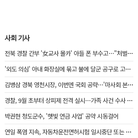
사회 기사
전북 경찰 간부 '女교사 몰카' 아들 폰 부수고…"처벌 못하는 사안" 내부망에 글
'외도 의심' 아내 화장실에 묶고 불에 달군 공구로 고문…남편 검거
김병삼 경북 영천시장, 이번엔 국회 공략…'마사회 본사 이전·광역교통망 확충' 요청
경찰, 9월 초부터 상피제 전격 실시…가족 사건 수사 못해
박권현 청도군수, '햇빛 연금 사업' 공약 시동걸어
연일 폭염 지속, 자동차운전면허시험 일시중단 또는 축소 운영