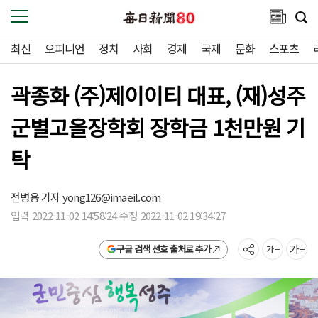
최신
오피니언
정치
사회
경제
국제
문화
스포츠
곽종화 (주)제이이티 대표, (재)성주
군별고을장학회 장학금 1천만원 기
탁
전병용 기자
yong126@imaeil.com
입력 2022-11-02 14:58:24 수정 2022-11-02 19:34:27
구글 검색 선호 출처로 추가