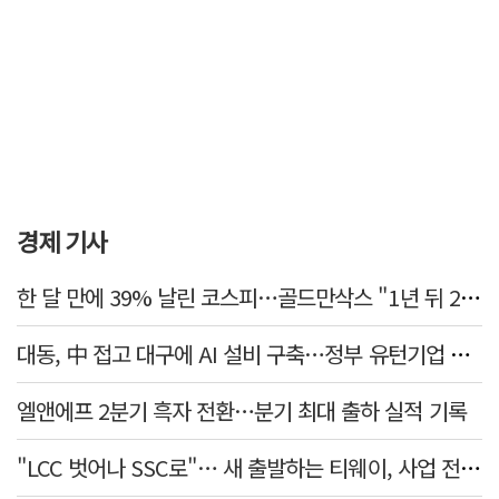
경제 기사
한 달 만에 39% 날린 코스피…골드만삭스 "1년 뒤 2배" 예상, 왜?
대동, 中 접고 대구에 AI 설비 구축…정부 유턴기업 선정
엘앤에프 2분기 흑자 전환…분기 최대 출하 실적 기록
"LCC 벗어나 SSC로"… 새 출발하는 티웨이, 사업 전략 발표