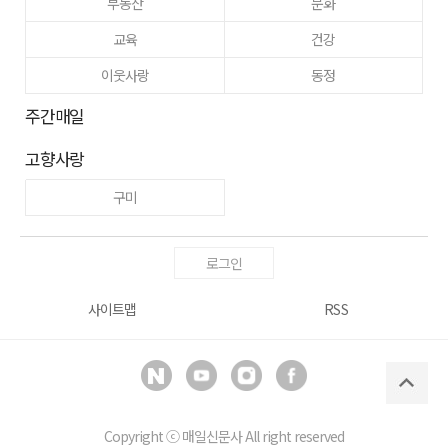
부동산
문화
교육
건강
이웃사랑
동정
주간매일
고향사랑
구미
로그인
사이트맵
RSS
Copyright ⓒ
매일신문사
All right reserved