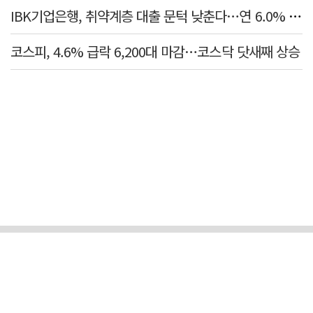
IBK기업은행, 취약계층 대출 문턱 낮춘다…연 6.0% 'i-ONE 햇살론 특례보증' 비대면 출시
코스피, 4.6% 급락 6,200대 마감…코스닥 닷새째 상승