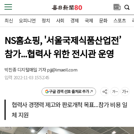
최신
오피니언
정치
사회
경제
국제
문화
스포츠
NS홈쇼핑, '서울국제식품산업전’
참가...협력사 위한 전시관 운영
박진종 디지털매일 기자
pjj@imaeil.com
입력 2022-11-03 15:52:45
구글 검색 선호 출처로 추가
협력사 경쟁력 제고와 판로개척 목표...참가 비용 일
체 지원