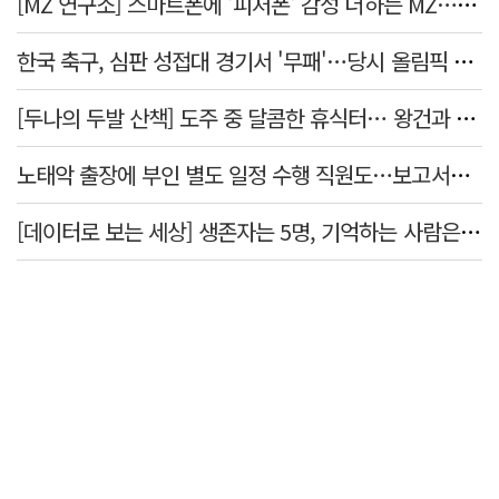
[MZ 연구소] 스마트폰에 '피처폰' 감성 더하는 MZ… 히퍼와 줄이어폰
한국 축구, 심판 성접대 경기서 '무패'…당시 올림픽 감독은 홍명보
[두나의 두발 산책] 도주 중 달콤한 휴식터… 왕건과 지명 산책
노태악 출장에 부인 별도 일정 수행 직원도…보고서엔 '공식일정 참석'
[데이터로 보는 세상] 생존자는 5명, 기억하는 사람은 늘었다